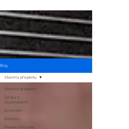
Blog
Všechny příspěvky
Všechny příspěvky
Zprávy o
zkušenostech
Oznámení
Smíšený
Hledání míst nebo