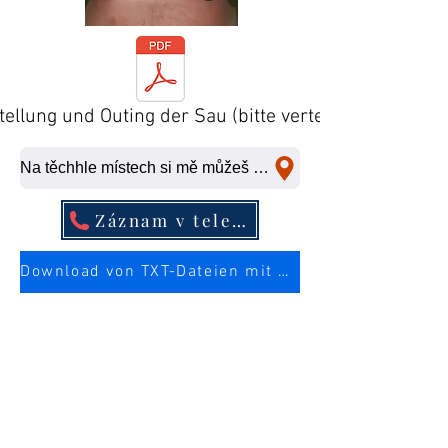
tellung und Outing der Sau (bitte verteilen)
Na těchhle místech si mě můžeš ošukat na rychlo.
Záznam v telefonním seznamu
Download von TXT-Dateien mit mehr Infos über die Sau