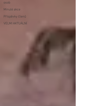
osob
Minulé akce
Příspěvky členů
VELMI AKTUÁLNÍ