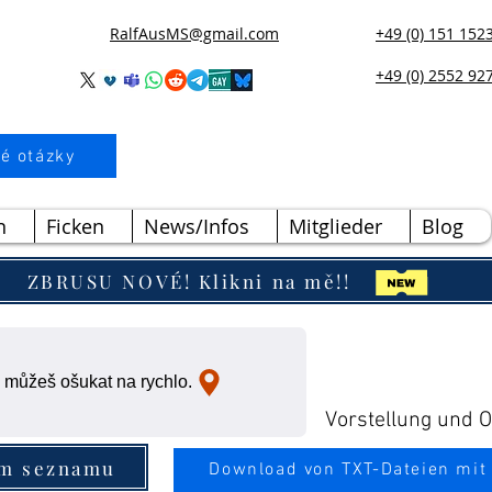
RalfAusMS@gmail.com
+49 (0) 151 152
+49 (0) 2552 92
é otázky
n
Ficken
News/Infos
Mitglieder
Blog
ZBRUSU NOVÉ! Klikni na mě!!
 můžeš ošukat na rychlo.
Vorstellung und Ou
ím seznamu
Download von TXT-Dateien mit