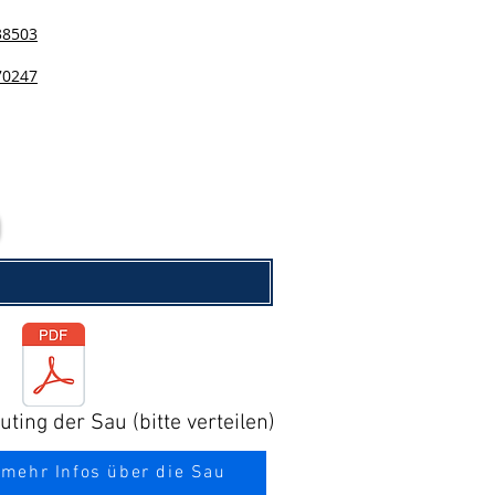
38503
70247
ting der Sau (bitte verteilen)
 mehr Infos über die Sau