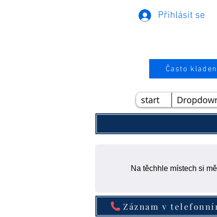
Přihlásit se
Často kladen
start
Dropdow
Na těchhle místech si mě
Záznam v telefonn