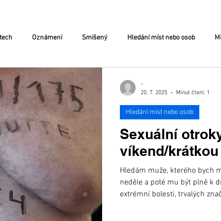
tech
Oznámení
Smíšený
Hledání míst nebo osob
Mi
-
20. 7. 2025
Minut čtení: 1
Hledání míst nebo osob
Sexuální otrok
víkend/krátkou
Hledám muže, kterého bych mo
neděle a poté mu být plně k d
extrémní bolesti, trvalých znač