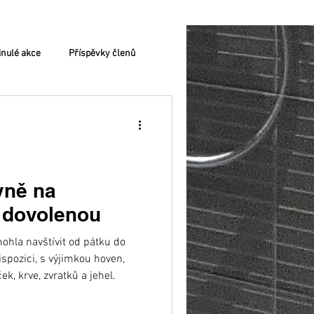
nulé akce
Příspěvky členů
yně na
 dovolenou
hla navštívit od pátku do
ispozici, s výjimkou hoven,
ek, krve, zvratků a jehel.