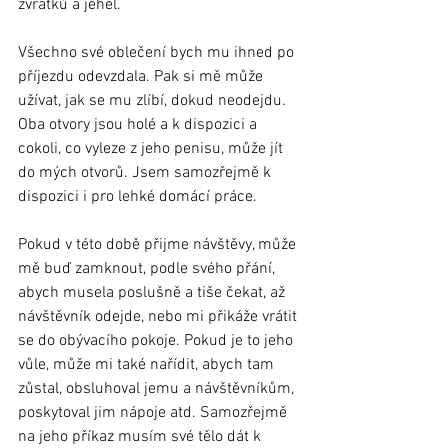
zvratků a jehel.
Všechno své oblečení bych mu ihned po 
příjezdu odevzdala. Pak si mě může 
užívat, jak se mu zlíbí, dokud neodejdu. 
Oba otvory jsou holé a k dispozici a 
cokoli, co vyleze z jeho penisu, může jít 
do mých otvorů. Jsem samozřejmě k 
dispozici i pro lehké domácí práce.
Pokud v této době přijme návštěvy, může 
mě buď zamknout, podle svého přání, 
abych musela poslušně a tiše čekat, až 
návštěvník odejde, nebo mi přikáže vrátit 
se do obývacího pokoje. Pokud je to jeho 
vůle, může mi také nařídit, abych tam 
zůstal, obsluhoval jemu a návštěvníkům, 
poskytoval jim nápoje atd. Samozřejmě 
na jeho příkaz musím své tělo dát k 