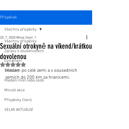
Příspěvek
Všechny příspěvky
20. 7. 2025
Minut čtení: 1
Všechny příspěvky
Sexuální otrokyně na víkend/krátkou
Zprávy o zkušenostech
dovolenou
Oznámení
Hodnoceno NaN z 5 hvězdiček.
Hledám po celé zemi a v sousedních 
Smíšený
zemích do 200 km za hranicemi.
Hledání míst nebo osob
Minulé akce
Příspěvky členů
VELMI AKTUÁLNÍ