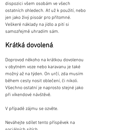
dispozici všem osobám ve všech 
ostatních ohledech. Ať už k použití, nebo 
jen jako živý pisoár pro přítomné. 
Veškeré náklady na jídlo a pití si 
samozřejmě uhradím sám.
Krátká dovolená
.
Doprovod někoho na krátkou dovolenou 
v obytném voze nebo karavanu je také 
možný až na týden. On určí, zda musím 
během cesty nosit oblečení, či nikoli. 
Všechno ostatní je naprosto stejné jako 
při víkendové návštěvě.
V případě zájmu se ozvěte.
Neváhejte sdílet tento příspěvek na 
sociálních sítích.