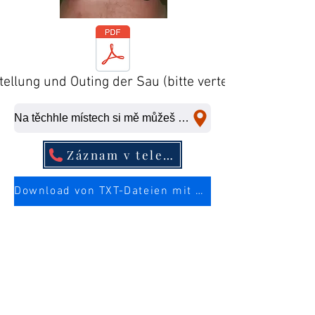
tellung und Outing der Sau (bitte verteilen)
Na těchhle místech si mě můžeš ošukat na rychlo.
Záznam v telefonním seznamu
Download von TXT-Dateien mit mehr Infos über die Sau