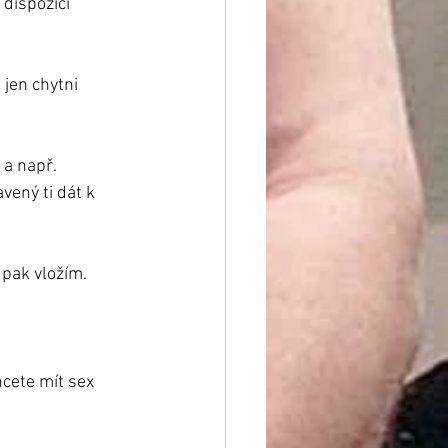
dispozici 
 jen chytni 
 a např. 
vený ti dát k 
pak vložím.
cete mít sex 