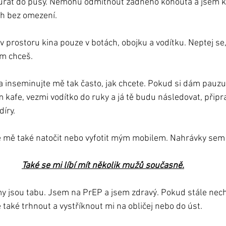
 čůrat do pusy. Nemohu odmítnout žádného kohouta a jsem k 
ch bez omezení.
v prostoru kina pouze v botách, obojku a vodítku. Neptej se,
am chceš.
 a inseminujte mě tak často, jak chcete. Pokud si dám pauzu
 kafe, vezmi vodítko do ruky a já tě budu následovat, připra
díry.
 mě také natočit nebo vyfotit mým mobilem. Nahrávky sem 
Také se mi líbí mít několik mužů současně.
y jsou tabu. Jsem na PrEP a jsem zdravý. Pokud stále nech
aké trhnout a vystříknout mi na obličej nebo do úst.