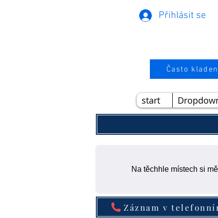
Přihlásit se
Často kladen
start
Dropdow
Na těchhle místech si mě
Záznam v telefonn