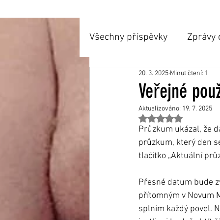
Všechny příspěvky
Zprávy 
20. 3. 2025
Minut čtení: 1
Minulé akce
Příspěvky
Veřejné pou
Aktualizováno:
19. 7. 2025
Hodnoceno NaN z 5 
Průzkum ukázal, že da
průzkum, který den se
tlačítko „Aktuální pr
Přesné datum bude zv
přítomným v Novum Mü
splním každý povel. 