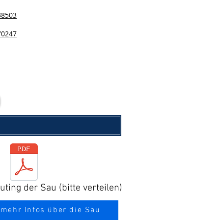
38503
70247
ting der Sau (bitte verteilen)
 mehr Infos über die Sau