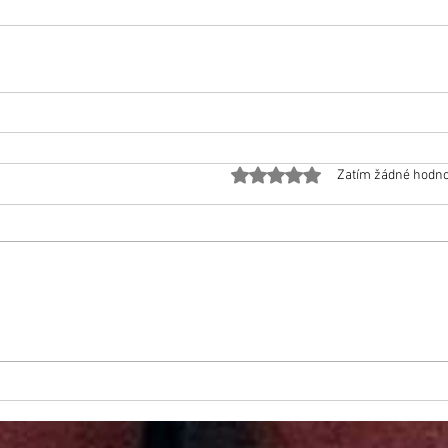
Hodnoceno 0 z 5 hvězdiček.
Zatím žádné hodn