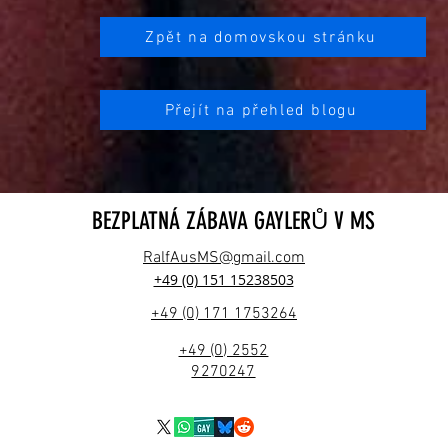
Zpět na domovskou stránku
Přejít na přehled blogu
BEZPLATNÁ ZÁBAVA GAYLERŮ V MS
RalfAusMS@gmail.com
+49 (0) 151 15238503
+49 (0) 171 1753264
+49 (0) 2552
9270247