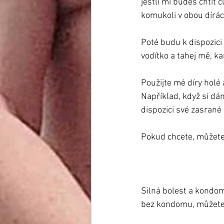
jestli mi budeš chtít
komukoli v obou dírá
Poté budu k dispozici 
vodítko a tahej mě, k
Použijte mé díry holé
Například, když si dám
dispozici své zasrané 
Pokud chcete, můžete
Silná bolest a kondom
bez kondomu, můžete t