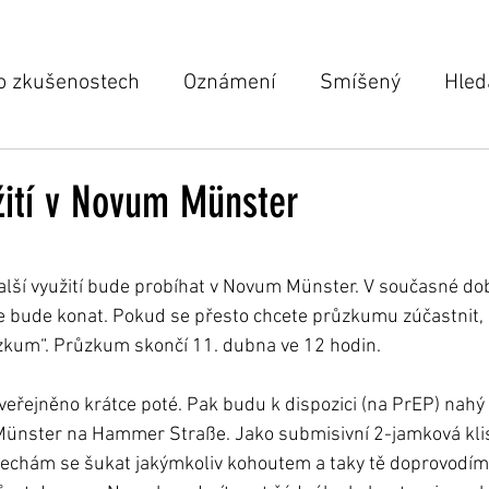
o zkušenostech
Oznámení
Smíšený
Hled
 členů
VELMI AKTUÁLNÍ
žití v Novum Münster
hvězdiček.
lší využití bude probíhat v Novum Münster. V současné do
 bude konat. Pokud se přesto chcete průzkumu zúčastnit, k
ůzkum“. Průzkum skončí 11. dubna ve 12 hodin.
eřejněno krátce poté. Pak budu k dispozici (na PrEP) nahý
nster na Hammer Straße. Jako submisivní 2-jamková klis
Nechám se šukat jakýmkoliv kohoutem a taky tě doprovodím