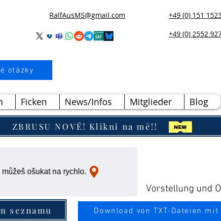
RalfAusMS@gmail.com
+49 (0) 151 152
+49 (0) 2552 92
é otázky
n
Ficken
News/Infos
Mitglieder
Blog
ZBRUSU NOVÉ! Klikni na mě!!
 můžeš ošukat na rychlo.
Vorstellung und Ou
ím seznamu
Download von TXT-Dateien mit