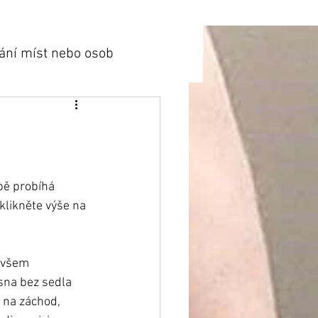
ání míst nebo osob
bě probíhá 
likněte výše na 
 všem 
na bez sedla 
 na záchod, 