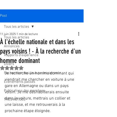
Post
Tous les articles
11 juin 2025
1 min de lecture
Tous les articles
À l'échelle nationale et dans les
Annonces
pays voisins ! - À la recherche d'un
Rapports d'expérience
homme dominant
Divers
Noté NaN étoiles sur 5.
Rechercher des lieux ou des personn
Je recherche un homme dominant qui 
viendrait me chercher en voiture à une 
Événements passés
gare en Allemagne ou dans un pays 
Publications des membres
voisin. Je me déshabillerais ensuite 
dans la voiture, mettrais un collier et 
TRÈS ACTUEL
une laisse, et me retrouverais à la 
prochaine étape éloignée.