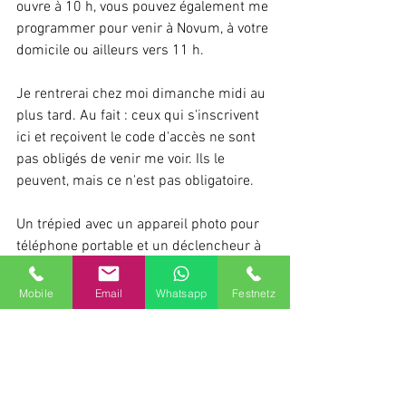
ouvre à 10 h, vous pouvez également me 
programmer pour venir à Novum, à votre 
domicile ou ailleurs vers 11 h.
Je rentrerai chez moi dimanche midi au 
plus tard. Au fait : ceux qui s'inscrivent 
ici et reçoivent le code d'accès ne sont 
pas obligés de venir me voir. Ils le 
peuvent, mais ce n'est pas obligatoire.
Un trépied avec un appareil photo pour 
téléphone portable et un déclencheur à 
distance sera à votre disposition. Si 
vous le souhaitez, vous pourrez 
Mobile
Email
Whatsapp
Festnetz
également prendre des photos et/ou 
des vidéos. Je vous les enverrai ensuite 
via WhatsApp. Les photos où je suis 
seul, ou celles que les autres personnes 
présentes acceptent de publier, seront 