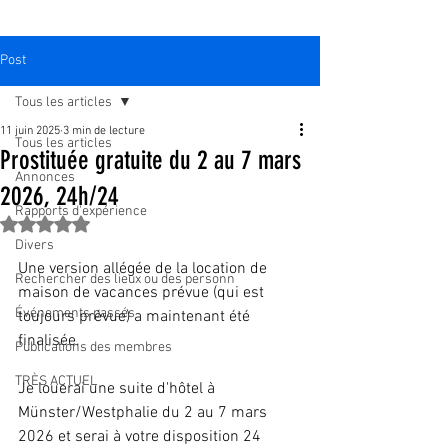
Post
Tous les articles
11 juin 2025
3 min de lecture
Tous les articles
Prostituée gratuite du 2 au 7 mars
Annonces
2026, 24h/24
Rapports d'expérience
Noté NaN étoiles sur 5.
Divers
Une version allégée de la location de 
Rechercher des lieux ou des personn
maison de vacances prévue (qui est 
Événements passés
toujours prévue) a maintenant été 
finalisée.
Publications des membres
TRÈS ACTUEL
Je louerai une suite d'hôtel à 
Münster/Westphalie du 2 au 7 mars 
2026 et serai à votre disposition 24 