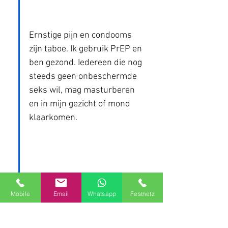
Ernstige pijn en condooms 
zijn taboe. Ik gebruik PrEP en 
ben gezond. Iedereen die nog 
steeds geen onbeschermde 
seks wil, mag masturberen 
en in mijn gezicht of mond 
klaarkomen.
Als u op 'Beantwoorden' 
klikt, wordt u doorgestuurd 
Mobile
Email
Whatsapp
Festnetz
naar een registratiepagina. 
Geef daar aan of u van plan 