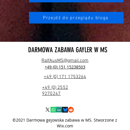
Przejdź do przeglądu bloga
DARMOWA ZABAWA GAYLER W MS
RalfAusMS@gmail.com
+49 (0) 151 15238503
+49 (0) 171 1753264
+49 (0) 2552
9270247
©2021 Darmowa gejowska zabawa w MS. Stworzone z
Wix.com