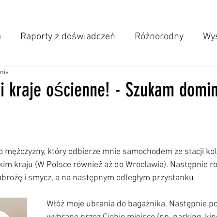
a
Raporty z doświadczeń
Różnorodny
Wys
ania
Posty członków
BARDZO AKTUALNE
 kraje ościenne! - Szukam domi
 gwiazdek.
mężczyzny, który odbierze mnie samochodem ze stacji kol
im kraju (W Polsce również aż do Wrocławia). Następnie ro
obrożę i smycz, a na następnym odległym przystanku
Włóż moje ubrania do bagażnika. Następnie p