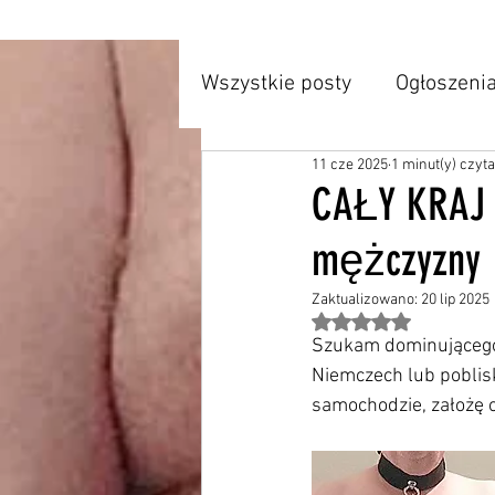
Wszystkie posty
Ogłoszeni
11 cze 2025
1 minut(y) czyt
Wydarzenia z przeszłości
CAŁY KRAJ i
mężczyzny
Zaktualizowano:
20 lip 2025
Oceniono na NaN z 5
Szukam dominującego 
Niemczech lub poblisk
samochodzie, założę 