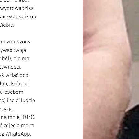
 porno itp.), 
i wyprowadzisz 
orzystasz i/lub 
iebie.
tem zmuszony 
ywać twoje 
 ból), nie ma 
tywności. 
ś wziąć pod 
tę, która ci 
ilu osobom 
 i co ci ludzie 
cyzja. 
najmniej 10°C. 
ć zdjęcia moim 
zez WhatsApp, 