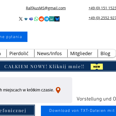
RalfAusMS@gmail.com
+49 (0) 151 152
+49 (0) 2552 92
ne pytania
n
Pierdolić
News/Infos
Mitglieder
Blog
CAŁKIEM NOWY! Kliknij mnie!!
h miejscach w krótkim czasie.
Vorstellung und Ou
lefonicznej
Download von TXT-Dateien mit