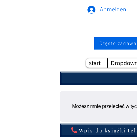
Anmelden
Często zadawa
start
Dropdow
Możesz mnie przelecieć w tyc
Wpis do książki te