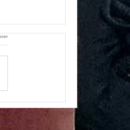
k.
 ocen
róba - tydzień 24/7 bycia nagą,
zną świnią dla wszystkich