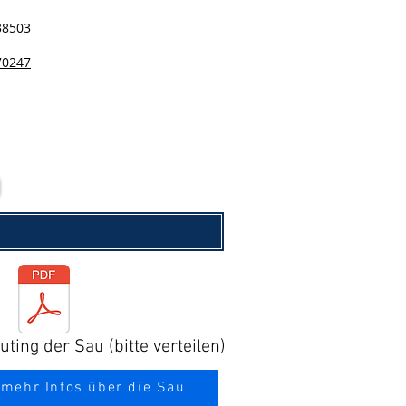
38503
70247
ting der Sau (bitte verteilen)
 mehr Infos über die Sau