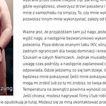
wybrane przez Ciebie miejsce (np. parking, kino
gdzie wysiądziesz, otworzysz drzwi pasażera 
mnie z samochodu na smyczy. To, czy mnie wyk
pozwolisz innym mnie wykorzystać, zależy od C
Ważne jest, że przyjeżdżam tam już nago, jes
wyjść nago, a następnie bezwarunkowo wykon
polecenia. Poza dobrze znanymi tabu (KV, silny
żadnych ograniczeń dla twojej dominacji i krea
Szukam w całych Niemczech. Jednak musiałby
uwagę czas podróży, a następnie zaplanować da
odpowiada. Gdzie jedziemy, co się tam dzieje, 
będziesz mnie pokazywać (jeśli mnie pokazywać)
mogą mi zrobić lub co ty mi zrobisz, to twoja de
Temperatura na zewnątrz powinna wynosić co 
Jeśli chcesz, możesz nagrywać filmy i/lub robi
e opublikuję je tutaj. Możesz się ze mną skontaktować pr