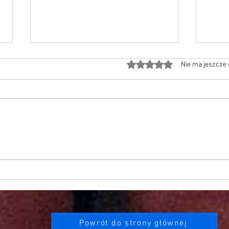
Oceniono na 0 z 5 gwiazde
Nie ma jeszcze
Niewolnica seksualna na weekend/krótkie
Nowa p
wakacje
użytec
Powrót do strony głównej