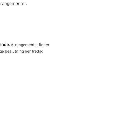
arrangementet.
tende.
 Arrangementet finder 
ige beslutning her fredag 