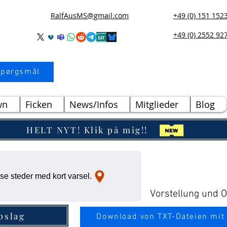
RalfAusMS@gmail.com
+49 (0) 151 152
+49 (0) 2552 92
 spørgsmål
wn
Ficken
News/Infos
Mitglieder
Blog
HELT NYT! Klik på mig!!
e steder med kort varsel.
Vorstellung und Ou
pslag
Download von TXT-Dateien mit