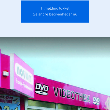
Tilmelding lukket
Se andre begivenheder nu