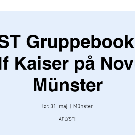
ST Gruppebooki
lf Kaiser på No
Münster
lør. 31. maj
  |  
Münster
AFLYST!!