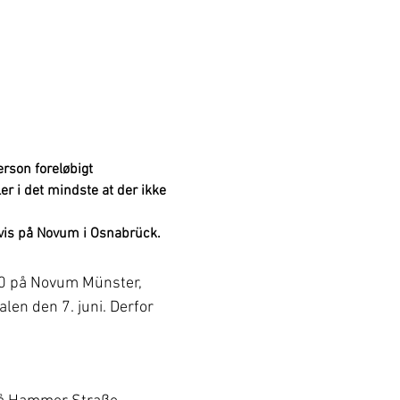
erson foreløbigt 
ler i det mindste at der ikke 
gvis på Novum i Osnabrück.
.00 på Novum Münster, 
len den 7. juni. Derfor 