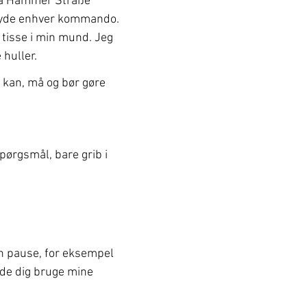
på Hammer Straße 
dlyde enhver kommando. 
 tisse i min mund. Jeg 
 huller.
 kan, må og bør gøre 
spørgsmål, bare grib i 
en pause, for eksempel 
lade dig bruge mine 