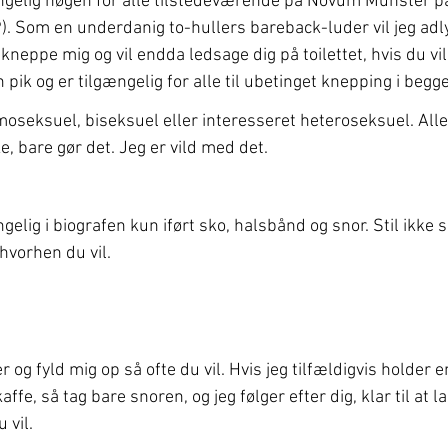
gængelig nøgen for alle tilstedeværende på Novum Münster 
). Som en underdanig to-hullers bareback-luder vil jeg a
kneppe mig og vil endda ledsage dig på toilettet, hvis du vil
 pik og er tilgængelig for alle til ubetinget knepping i begge
oseksuel, biseksuel eller interesseret heteroseksuel. Alle
e, bare gør det. Jeg er vild med det.
ngelig i biografen kun iført sko, halsbånd og snor. Stil ikke 
hvorhen du vil.
 og fyld mig op så ofte du vil. Hvis jeg tilfældigvis holder 
affe, så tag bare snoren, og jeg følger efter dig, klar til at 
 vil.