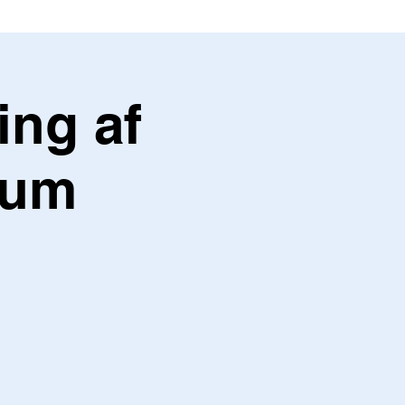
ng af
vum