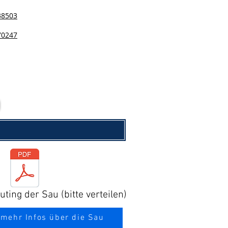
38503
70247
ting der Sau (bitte verteilen)
 mehr Infos über die Sau