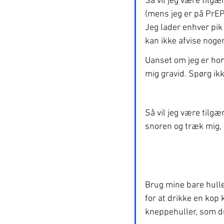
Så vil jeg være til
(mens jeg er på PrEP
Jeg lader enhver pik 
kan ikke afvise nogen
Uanset om jeg er hom
mig gravid. Spørg ikk
Så vil jeg være tilgæ
snoren og træk mig, 
Brug mine bare huller
for at drikke en kop k
kneppehuller, som du