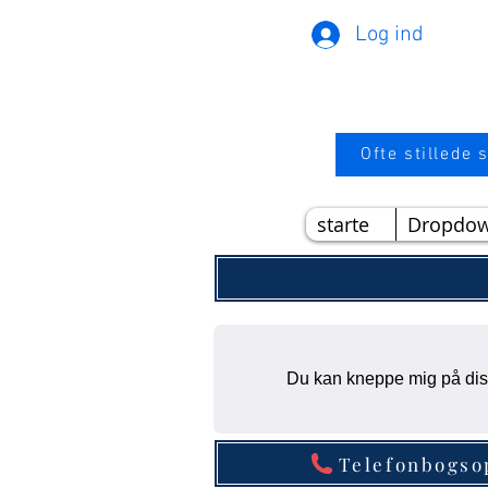
Log ind
Ofte stillede
starte
Dropdo
Du kan kneppe mig på diss
Telefonbogso