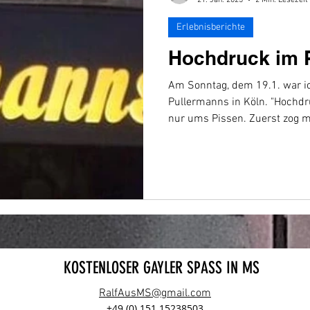
Erlebnisberichte
Hochdruck im 
Am Sonntag, dem 19.1. war i
Pullermanns in Köln. "Hochdru
nur ums Pissen. Zuerst zog m
Klamotten in eine IKEA-Trage
Theke ab.
KOSTENLOSER GAYLER SPASS IN MS
RalfAusMS@gmail.com
+49 (0) 151 15238503