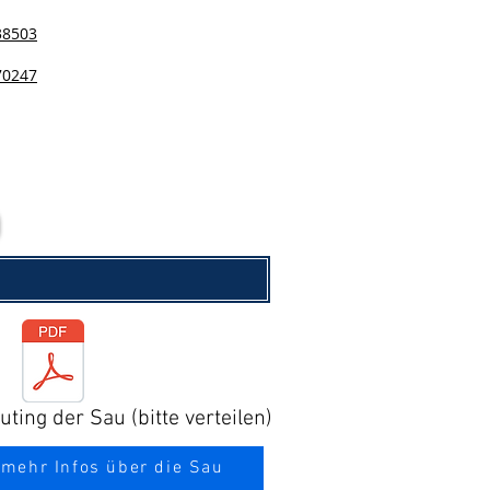
38503
70247
ting der Sau (bitte verteilen)
 mehr Infos über die Sau