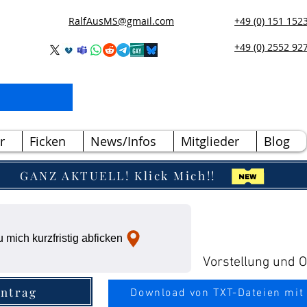
RalfAusMS@gmail.com
+49 (0) 151 152
+49 (0) 2552 92
r
Ficken
News/Infos
Mitglieder
Blog
GANZ AKTUELL! Klick Mich!!
 mich kurzfristig abficken
Vorstellung und Ou
ntrag
Download von TXT-Dateien mit