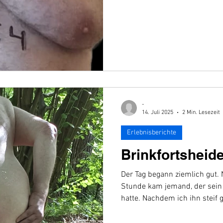
-
14. Juli 2025
2 Min. Lesezeit
Erlebnisberichte
Brinkfortsheid
Der Tag begann ziemlich gut.
Stunde kam jemand, der sei
hatte. Nachdem ich ihn steif 
dann wirklich geil gefickt.