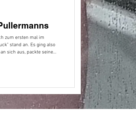
Pullermanns
ch zum ersten mal im
ck" stand an. Es ging also
an sich aus, packte seine
tasche und gab sie an der