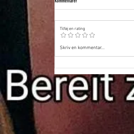
Kommentarer
Tilføj en rating
Fuck-turné gennem Europa - Tour de Fick
Skriv en kommentar...