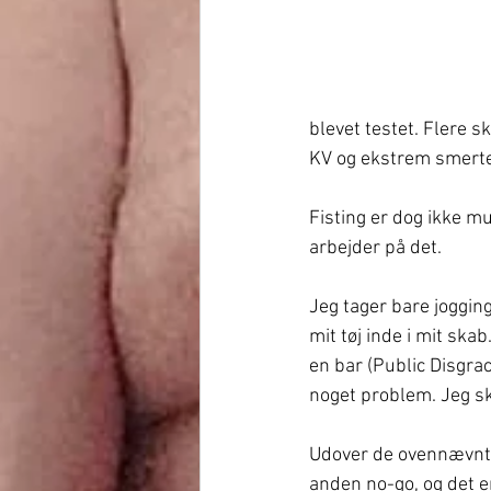
blevet testet. Flere sk
KV og ekstrem smerte,
Fisting er dog ikke mu
arbejder på det.
Jeg tager bare jogging
mit tøj inde i mit ska
en bar (Public Disgrac
noget problem. Jeg ska
Udover de ovennævnte 
anden no-go, og det er