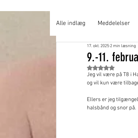
Alle indlæg
Meddelelser
17. okt. 2025
2 min læsning
Tidligere handlinger
M
9.-11. febr
Bedømt til NaN ud af 
Jeg vil være på T8 i H
og vil kun være tilbag
Ellers er jeg tilgænge
halsbånd og snor på.