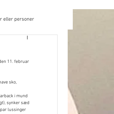
r eller personer
 den 11. februar 
have sko, 
barback i mund 
igt), synker sæd 
 par lussinger 