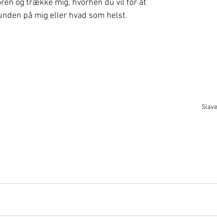
ren og trække mig, hvorhen du vil for at 
unden på mig eller hvad som helst.
Slave