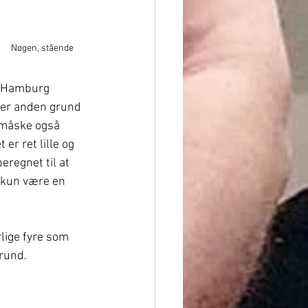
Nøgen, stående
l Hamburg 
ler anden grund 
 måske også 
 er ret lille og 
eregnet til at 
e kun være en 
rlige fyre som 
grund.