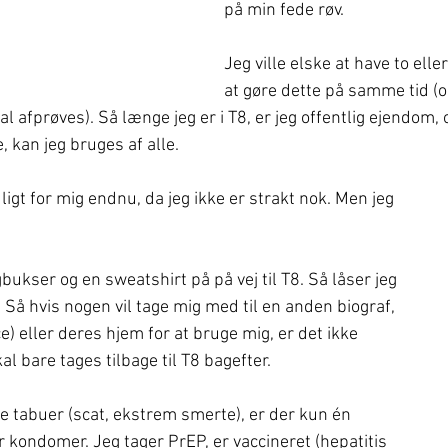
på min fede røv.
Jeg ville elske at have to elle
at gøre dette på samme tid (op
al afprøves). Så længe jeg er i T8, er jeg offentlig ejendom, 
 kan jeg bruges af alle.
ligt for mig endnu, da jeg ikke er strakt nok. Men jeg 
bukser og en sweatshirt på på vej til T8. Så låser jeg 
b. Så hvis nogen vil tage mig med til en anden biograf, 
e) eller deres hjem for at bruge mig, er det ikke 
l bare tages tilbage til T8 bagefter.
tabuer (scat, ekstrem smerte), er der kun én 
 kondomer. Jeg tager PrEP, er vaccineret (hepatitis 