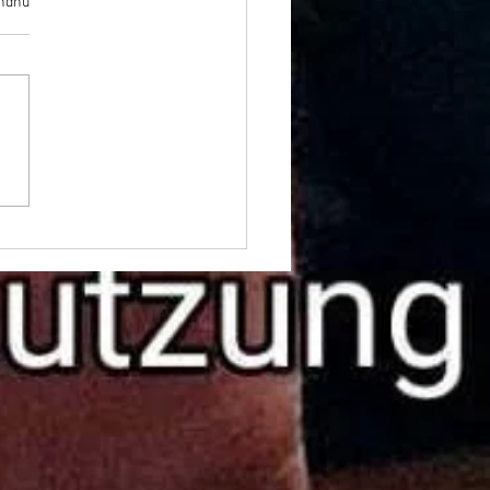
ndnu
prostitueret fra 2. til 7. marts
døgnet rundt