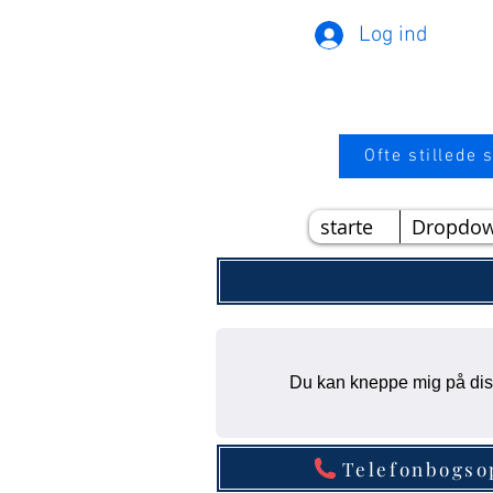
Log ind
Ofte stillede
starte
Dropdo
Du kan kneppe mig på diss
Telefonbogso