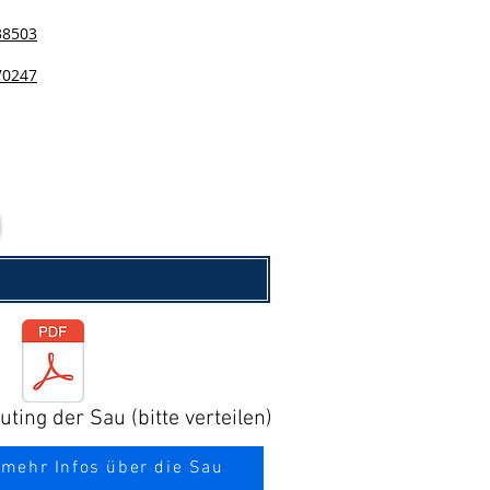
38503
70247
ting der Sau (bitte verteilen)
 mehr Infos über die Sau