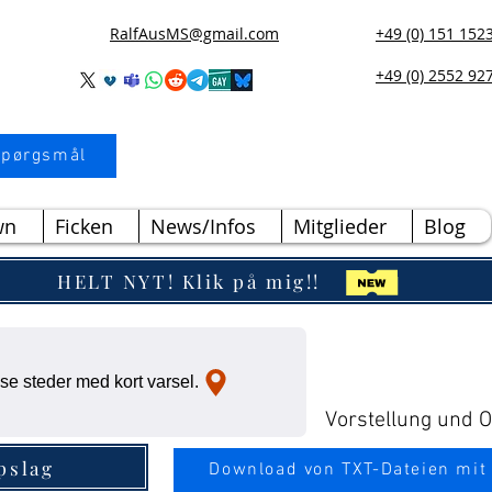
RalfAusMS@gmail.com
+49 (0) 151 152
+49 (0) 2552 92
 spørgsmål
wn
Ficken
News/Infos
Mitglieder
Blog
HELT NYT! Klik på mig!!
e steder med kort varsel.
Vorstellung und Ou
pslag
Download von TXT-Dateien mit