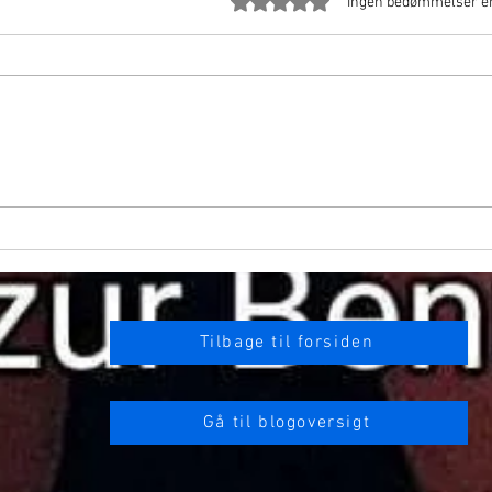
Bedømt til 0 ud af 5 stjerner.
Ingen bedømmelser e
Sex på ICE-toget - 9. og 11. februar 2026
Gratis 
2026, 
Tilbage til forsiden
Gå til blogoversigt