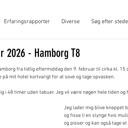
Erfaringsrapporter
Diverse
Søg efter stede
edlemsopslag
MEGET AKTUELT
uar 2026 - Hamborg T8
5 stjerner.
amborg fra tidlig eftermiddag den 9. februar til cirka kl. 15
e på mit hotel kortvarigt for at sove og tage opvasken.
lig i 48 timer uden tabuer. Jeg vil være nøgen hele tiden og 
Jeg lader mig blive kneppet 
og fisse (i en slynge hvis mul
og pisser og kan også tage et