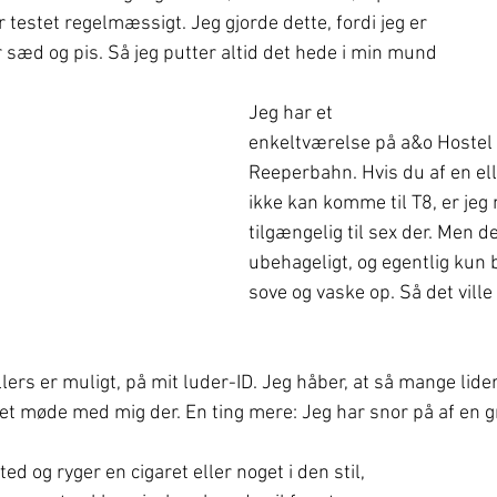
r testet regelmæssigt. Jeg gjorde dette, fordi jeg er 
r sæd og pis. Så jeg putter altid det hede i min mund 
Jeg har et 
enkeltværelse på a&o Hoste
Reeperbahn. Hvis du af en el
ikke kan komme til T8, er jeg
tilgængelig til sex der. Men det
ubehageligt, og egentlig kun b
sove og vaske op. Så det vill
lers er muligt, på mit luder-ID. Jeg håber, at så mange lide
et møde med mig der. En ting mere: Jeg har snor på af en 
ted og ryger en cigaret eller noget i den stil, 