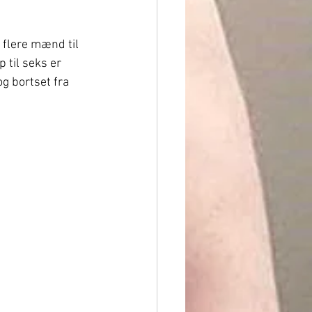
r flere mænd til 
 til seks er 
og bortset fra 