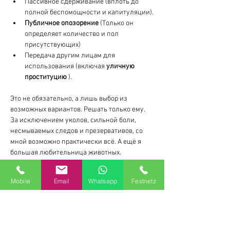
Пассивное сдерживание (вплоть до 
полной беспомощности и капитуляции).
Публичное опозорение
 (Только он 
определяет количество и пол 
присутствующих)
Передача другим лицам для 
использования (включая 
уличную 
проституцию
 ).
Это не обязательно, а лишь выбор из 
возможных вариантов. Решать только ему. 
За исключением уколов, сильной боли, 
несмываемых следов и презервативов, со 
мной возможно практически всё. А ещё я 
большая любительница животных.
Если кто-нибудь, прочитав это, почувствует 
Mobile
Email
Whatsapp
Festnetz
желание подчинить меня таким образом, я 
буду рад получить сообщение в WhatsApp.
Мы с Доминантом вместе назначим дату, и я 
опубликую её здесь в надлежащее время. 