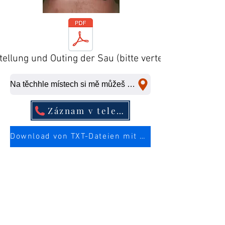
tellung und Outing der Sau (bitte verteilen)
Na těchhle místech si mě můžeš ošukat na rychlo.
Záznam v telefonním seznamu
Download von TXT-Dateien mit mehr Infos über die Sau