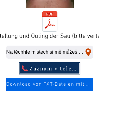
tellung und Outing der Sau (bitte verteilen)
Na těchhle místech si mě můžeš ošukat na rychlo.
Záznam v telefonním seznamu
Download von TXT-Dateien mit mehr Infos über die Sau