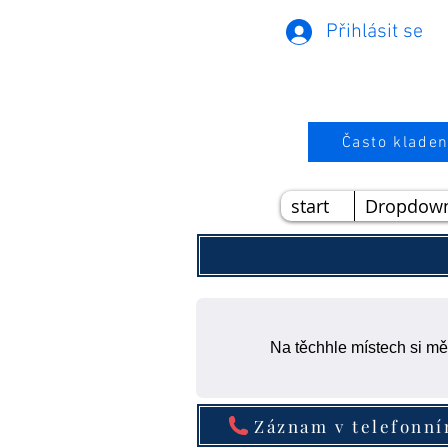
Přihlásit se
Často kladen
start
Dropdow
Na těchhle místech si mě
Záznam v telefonn