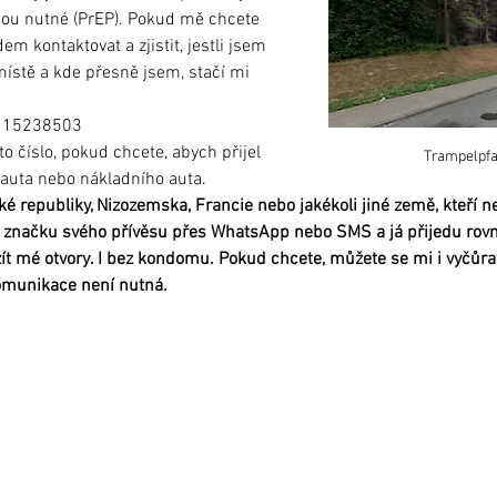
sou nutné (PrEP). Pokud mě chcete 
em kontaktovat a zjistit, jestli jsem 
ístě a kde přesně jsem, stačí mi 
1 15238503
o číslo, pokud chcete, abych přijel 
Trampelpfa
 auta nebo nákladního auta.
ké republiky, Nizozemska, Francie nebo jakékoli jiné země, kteří 
í značku svého přívěsu přes WhatsApp nebo SMS a já přijedu ro
t mé otvory. I bez kondomu. Pokud chcete, můžete se mi i vyčůrat
komunikace není nutná.