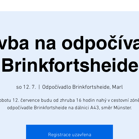
vba na odpočív
Brinkfortsheide
so 12. 7.
  |  
Odpočívadlo Brinkfortsheide, Marl
obotu 12. července budu od zhruba 16 hodin nahý v cestovní zón
odpočívadle Brinkfortsheide na dálnici A43, směr Münster.
Registrace uzavřena