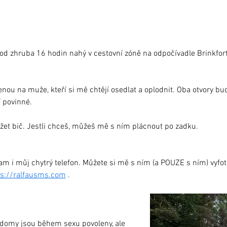
od zhruba 16 hodin nahý v cestovní zóně na odpočívadle Brinkfort
ou na muže, kteří si mě chtějí osedlat a oplodnit. Oba otvory bu
í povinné.
žet bič. Jestli chceš, můžeš mě s ním plácnout po zadku.
am i můj chytrý telefon. Můžete si mě s ním (a POUZE s ním) vyfotit
ps://ralfausms.com
 .
domy jsou během sexu povoleny, ale 