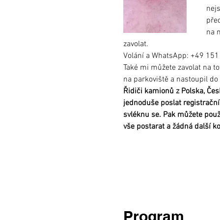
nej
před
na m
zavolat.
Volání a WhatsApp: +49 15
Také mi můžete zavolat na tot
na parkoviště a nastoupil do
Řidiči kamionů z Polska, Čes
jednoduše poslat registračn
svléknu se. Pak můžete použí
vše postarat a žádná další 
Program