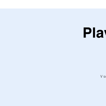
Pla
V s