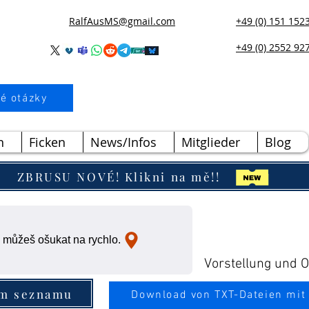
RalfAusMS@gmail.com
+49 (0) 151 152
+49 (0) 2552 92
é otázky
n
Ficken
News/Infos
Mitglieder
Blog
ZBRUSU NOVÉ! Klikni na mě!!
 můžeš ošukat na rychlo.
Vorstellung und Ou
ím seznamu
Download von TXT-Dateien mit