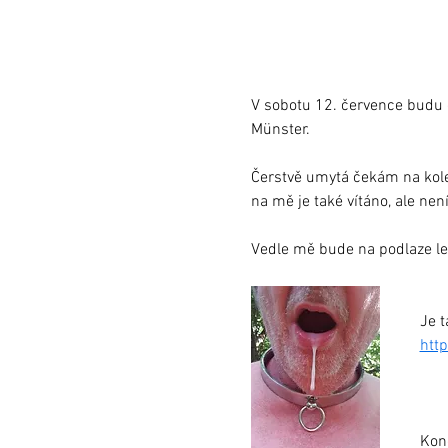
V sobotu 12. července budu 
Münster.
Čerstvě umytá čekám na kolen
na mě je také vítáno, ale nen
Vedle mě bude na podlaze le
Je t
htt
Kon