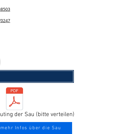
38503
70247
ting der Sau (bitte verteilen)
 mehr Infos über die Sau