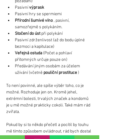
požádání)
Pasivní 
výprask
Pasivní hry se spermiemi
Přírodní šumivé víno
 , pasivní, 
samozřejmě s polykáním.
Stočení do úst
 při polykání
Pasivní zdrženlivost (až do bodu úplné 
bezmoci a kapitulace)
Veřejná ostuda
 (Počet a pohlaví 
přítomných určuje pouze on)
Předávání jiným osobám za účelem 
užívání (včetně 
pouliční prostituce
 )
To není povinné, ale spíše výběr toho, co je 
možné. Rozhoduje jen on. Kromě jehel, 
extrémní bolesti, trvalých značek a kondomů 
je u mě možné prakticky cokoli. Také mám rád 
zvířata.
Pokud by si to někdo přečetl a pocítil by touhu 
mě tímto způsobem ovládnout, rád bych dostal 
zprávu na WhatsAppu.