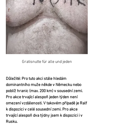
Gratisnutte für alle und jeden
Důležité: Pro tuto akci stále hledám 
dominantního muže někde v Německu nebo 
poblíž hranic (max. 200 km) v sousední zemi. 
Pro akce trvající alespoň jeden týden není 
omezení vzdálenosti. V takovém případě je Ralf 
k dispozici v celé sousední zemi. Pro akce 
trvající alespoň dva týdny jsem k dispozici i v 
Rusku.