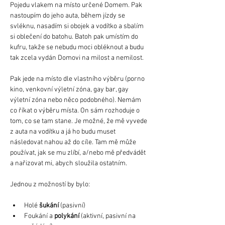
Pojedu vlakem na místo určené Domem. Pak 
nastoupím do jeho auta, během jízdy se 
svléknu, nasadím si obojek a vodítko a sbalím 
si oblečení do batohu. Batoh pak umístím do 
kufru, takže se nebudu moci obléknout a budu 
tak zcela vydán Domovi na milost a nemilost.
Pak jede na místo dle vlastního výběru (porno 
kino, venkovní výletní zóna, gay bar, gay 
výletní zóna nebo něco podobného). Nemám 
co říkat o výběru místa. On sám rozhoduje o 
tom, co se tam stane. Je možné, že mě vyvede 
z auta na vodítku a já ho budu muset 
následovat nahou až do cíle. Tam mě může 
používat, jak se mu zlíbí, a/nebo mě předvádět 
a nařizovat mi, abych sloužila ostatním.
Jednou z možností by bylo:
Holé 
šukání
 (pasivní)
Foukání a 
polykání
 (aktivní, pasivní na 