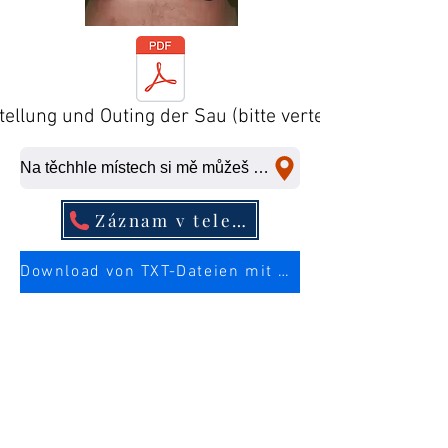
tellung und Outing der Sau (bitte verteilen)
Na těchhle místech si mě můžeš ošukat na rychlo.
Záznam v telefonním seznamu
Download von TXT-Dateien mit mehr Infos über die Sau