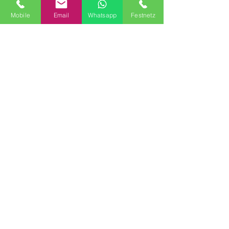
Mobile
Email
Whatsapp
Festnetz
S Domem se dohodneme na datu a já ho zde 
včas zveřejním. Za určitých okolností je 
možné i zotročení trvající několik týdnů, až 24 
hodin denně, 7 dní v týdnu, včetně přemístění z 
mé strany.
Program
Program
19:00 - 19:10
10 minut
Ankunft
Zielbahnhof
19:10 - 19:20
10 minut