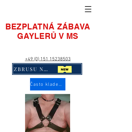
BEZPLATNÁ ZÁBAVA
GAYLERŮ V MS
+49 (0) 151 15238503
ZBRUSU NOVÉ! Klikni na mě!!
Často kladené otázky