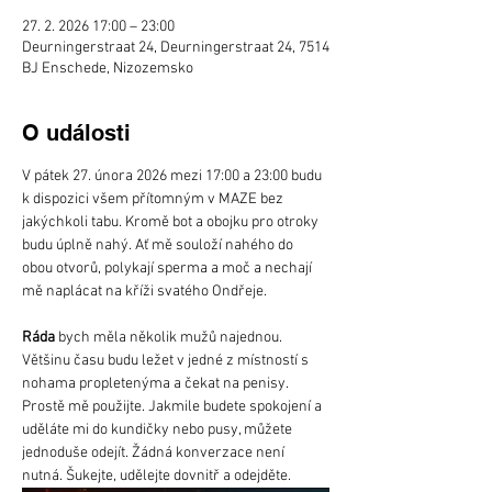
27. 2. 2026 17:00 – 23:00
Deurningerstraat 24, Deurningerstraat 24, 7514
BJ Enschede, Nizozemsko
O události
V pátek 27. února 2026 mezi 17:00 a 23:00 budu 
k dispozici všem přítomným v MAZE bez 
jakýchkoli tabu. Kromě bot a obojku pro otroky 
budu úplně nahý. Ať mě souloží nahého do 
obou otvorů, polykají sperma a moč a nechají 
mě naplácat na kříži svatého Ondřeje.
Ráda
 bych měla několik mužů najednou. 
Většinu času budu ležet v jedné z místností s 
nohama propletenýma a čekat na penisy. 
Prostě mě použijte. Jakmile budete spokojení a 
uděláte mi do kundičky nebo pusy, můžete 
jednoduše odejít. Žádná konverzace není 
nutná. Šukejte, udělejte dovnitř a odejděte.