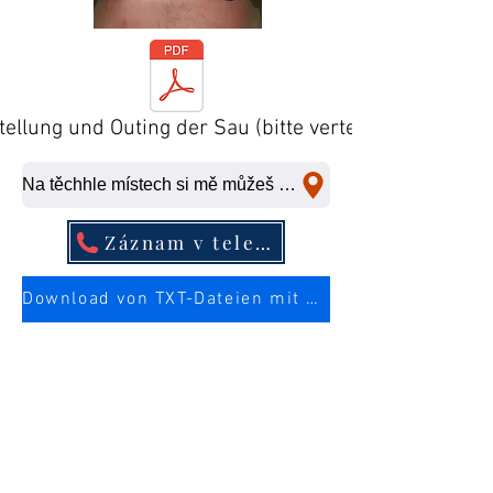
tellung und Outing der Sau (bitte verteilen)
Na těchhle místech si mě můžeš ošukat na rychlo.
Záznam v telefonním seznamu
Download von TXT-Dateien mit mehr Infos über die Sau