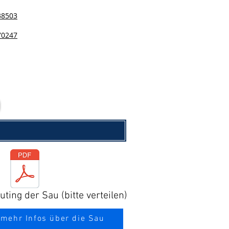
38503
70247
ting der Sau (bitte verteilen)
 mehr Infos über die Sau