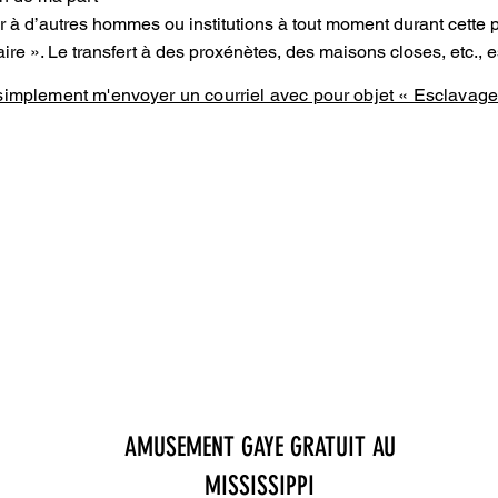
rer à d’autres hommes ou institutions à tout moment durant cett
ire ». Le transfert à des proxénètes, des maisons closes, etc., 
implement m'envoyer un courriel avec pour objet « Esclavage
AMUSEMENT GAYE GRATUIT AU
MISSISSIPPI