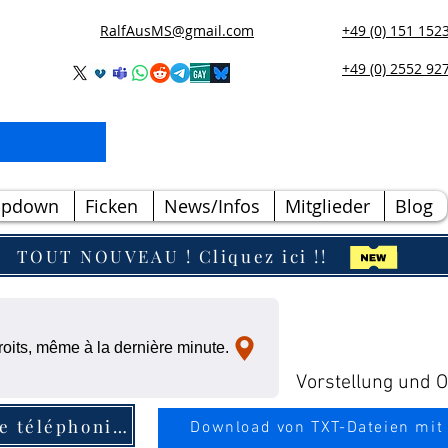
RalfAusMS@gmail.com
+49 (0) 151 152
+49 (0) 2552 92
opdown
Ficken
News/Infos
Mitglieder
Blog
TOUT NOUVEAU ! Cliquez ici !!
oits, même à la dernière minute.
Vorstellung und Ou
Entrée dans l'annuaire téléphonique
Download von TXT-Dateien mit