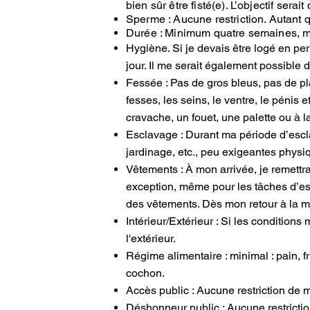
bien sûr être fisté(e). L’objectif ser
Sperme : Aucune restriction. Autant 
Durée : Minimum quatre semaines, m
Hygiène. Si je devais être logé en p
jour. Il me serait également possible 
Fessée : Pas de gros bleus, pas de p
fesses, les seins, le ventre, le pénis 
cravache, un fouet, une palette ou à l
Esclavage : Durant ma période d’escl
jardinage, etc., peu exigeantes phys
Vêtements : À mon arrivée, je remett
exception, même pour les tâches d’esc
des vêtements. Dès mon retour à la ma
Intérieur/Extérieur : Si les condition
l'extérieur.
Régime alimentaire : minimal : pain, 
cochon.
Accès public : Aucune restriction de m
Déshonneur public : Aucune restricti