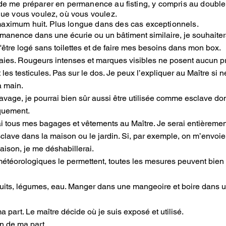
ait de me préparer en permanence au fisting, y compris au double 
que vous voulez, où vous voulez.
aximum huit. Plus longue dans des cas exceptionnels.
ermanence dans une écurie ou un bâtiment similaire, je souhaite
d'être logé sans toilettes et de faire mes besoins dans mon box.
laies. Rougeurs intenses et marques visibles ne posent aucun p
et les testicules. Pas sur le dos. Je peux l’expliquer au Maître s
a main.
avage, je pourrai bien sûr aussi être utilisée comme esclave 
iquement.
rai tous mes bagages et vêtements au Maître. Je serai entièrem
lave dans la maison ou le jardin. Si, par exemple, on m’envoie f
ison, je me déshabillerai.
s météorologiques le permettent, toutes les mesures peuvent bien
fruits, légumes, eau. Manger dans une mangeoire et boire dans u
a part. Le maître décide où je suis exposé et utilisé.
on de ma part