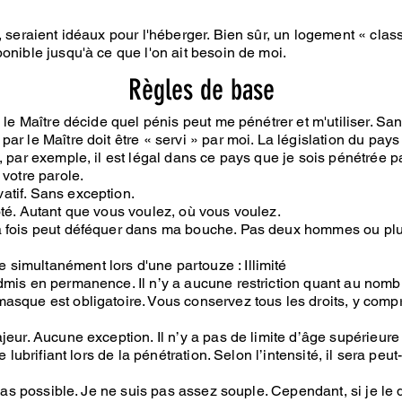
, seraient idéaux pour l'héberger. Bien sûr, un logement « clas
onible jusqu'à ce que l'on ait besoin de moi.
Règles de base
 le Maître décide quel pénis peut me pénétrer et m'utiliser. San
ar le Maître doit être « servi » par moi. La législation du pays
, par exemple, il est légal dans ce pays que je sois pénétrée p
 votre parole.
atif. Sans exception.
ôté. Autant que vous voulez, où vous voulez.
la fois peut déféquer dans ma bouche. Pas deux hommes ou pl
simultanément lors d'une partouze : Illimité
mis en permanence. Il n’y a aucune restriction quant au nombre 
asque est obligatoire. Vous conservez tous les droits, y compr
jeur. Aucune exception. Il n’y a pas de limite d’âge supérieure
e lubrifiant lors de la pénétration. Selon l’intensité, il sera peu
a pas possible. Je ne suis pas assez souple. Cependant, si je le