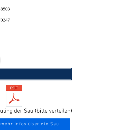
38503
70247
ting der Sau (bitte verteilen)
 mehr Infos über die Sau