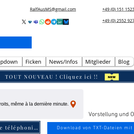
RalfAusMS@gmail.com
+49 (0) 151 152
+49 (0) 2552 92
opdown
Ficken
News/Infos
Mitglieder
Blog
TOUT NOUVEAU ! Cliquez ici !!
oits, même à la dernière minute.
Vorstellung und Ou
Entrée dans l'annuaire téléphonique
Download von TXT-Dateien mit