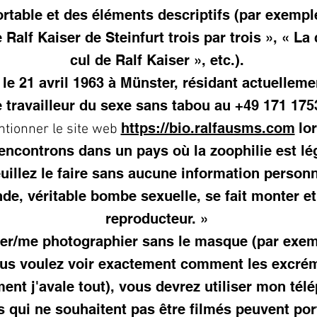
table et des éléments descriptifs (par exempl
 Ralf Kaiser de Steinfurt trois par trois », « L
cul de Ralf Kaiser », etc.).
 le 21 avril 1963 à Münster, résidant actuelleme
travailleur du sexe sans tabou au +49 171 175
https://bio.ralfausms.com
lo
ntionner le site web
encontrons dans un pays où la zoophilie est lé
euillez le faire sans aucune information person
e, véritable bombe sexuelle, se fait monter et
reproducteur. »
mer/me photographier sans le masque (par exem
us voulez voir exactement comment les excré
nt j'avale tout), vous devrez utiliser mon tél
s qui ne souhaitent pas être filmés peuvent po