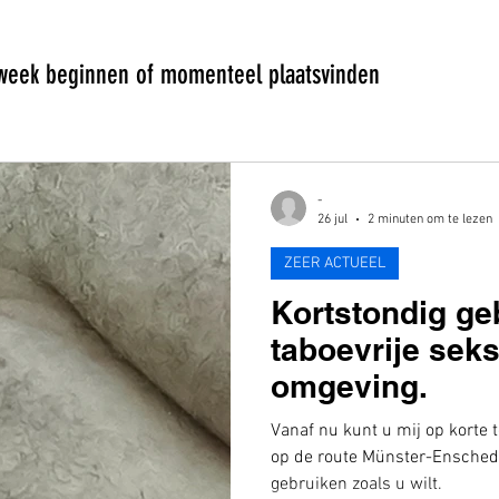
week beginnen of momenteel plaatsvinden
-
26 jul
2 minuten om te lezen
ZEER ACTUEEL
Kortstondig ge
taboevrije seks
omgeving.
Vanaf nu kunt u mij op korte t
op de route Münster-Enschede
gebruiken zoals u wilt.