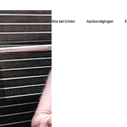
Alle berichten
Aankondigingen
E
Berichten van leden
ZEER ACT