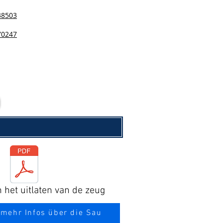
38503
70247
n het uitlaten van de zeug
 mehr Infos über die Sau