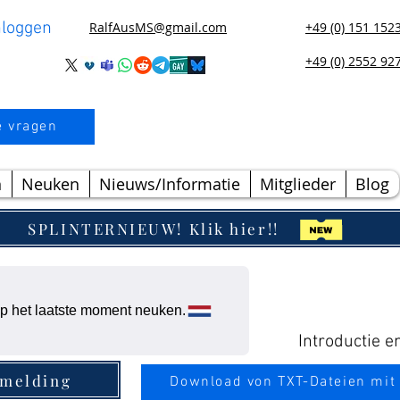
nloggen
RalfAusMS@gmail.com
+49 (0) 151 152
+49 (0) 2552 92
e vragen
n
Neuken
Nieuws/Informatie
Mitglieder
Blog
SPLINTERNIEUW! Klik hier!!
p het laatste moment neuken.
Introductie e
rmelding
Download von TXT-Dateien mit