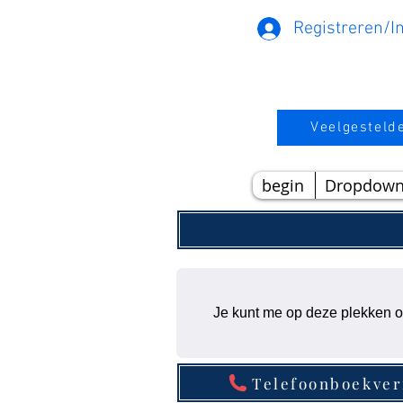
Registreren/I
Veelgesteld
begin
Dropdow
Je kunt me op deze plekken o
Telefoonboekve