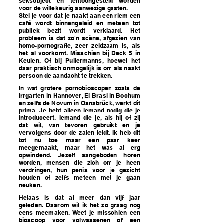
seksobject en tentoongesteld worden
voor de willekeurig aanwezige gasten.
Stel je voor dat je naakt aan een riem een
café wordt binnengeleid en meteen tot
publiek bezit wordt verklaard. Het
probleem is dat zo'n scène, afgezien van
homo-pornografie, zeer zeldzaam is, als
het al voorkomt. Misschien bij Deck 5 in
Keulen. Of bij Pullermanns, hoewel het
daar praktisch onmogelijk is om als naakt
persoon de aandacht te trekken.
In wat grotere pornobioscopen zoals de
Irrgarten in Hannover, El Brasi in Bochum
en zelfs de Novum in Osnabrück, werkt dit
prima. Je hebt alleen iemand nodig die je
introduceert. Iemand die je, als hij of zij
dat wil, van tevoren gebruikt en je
vervolgens door de zalen leidt. Ik heb dit
tot nu toe maar een paar keer
meegemaakt, maar het was al erg
opwindend. Jezelf aangeboden horen
worden, mensen die zich om je heen
verdringen, hun penis voor je gezicht
houden of zelfs meteen met je gaan
neuken.
Helaas is dat al meer dan vijf jaar
geleden. Daarom wil ik het zo graag nog
eens meemaken. Weet je misschien een
bioscoop voor volwassenen of een