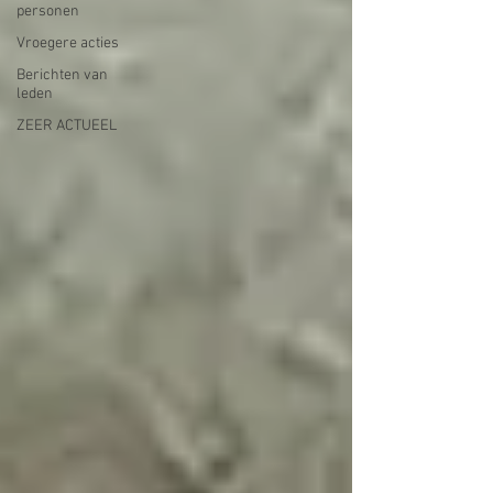
personen
Vroegere acties
Berichten van
leden
ZEER ACTUEEL