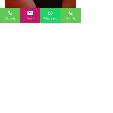
Mobile
Email
Whatsapp
Festnetz
Geen registratie nodig. Kom gewoon langs en 
neuk me.
Het pad naar MAZE
k neem om 23.00 uur de trein naar huis. Als 
alternatief kunnen mannen uit Enschede me 
meenemen naar huis en me gebruiken tot 
ongeveer 8.00 uur 's ochtends.