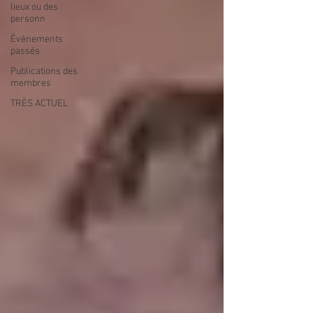
lieux ou des
personn
Événements
passés
Publications des
membres
TRÈS ACTUEL