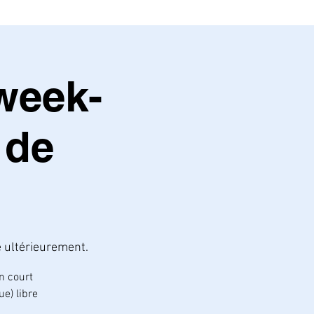
week-
 de
é ultérieurement.
n court
e) libre