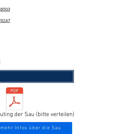
38503
70247
ting der Sau (bitte verteilen)
 mehr Infos über die Sau