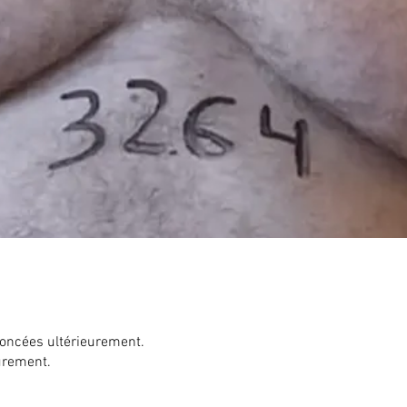
noncées ultérieurement.
urement.