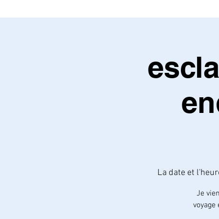
escl
en
La date et l'heu
Je vie
voyage 