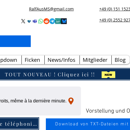
RalfAusMS@gmail.com
+49 (0) 151 152
+49 (0) 2552 92
opdown
Ficken
News/Infos
Mitglieder
Blog
TOUT NOUVEAU ! Cliquez ici !!
oits, même à la dernière minute.
Vorstellung und Ou
Entrée dans l'annuaire téléphonique
Download von TXT-Dateien mit