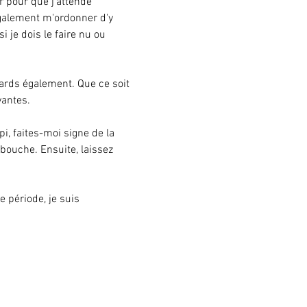
r pour que j'attende 
galement m'ordonner d'y 
i je dois le faire nu ou 
gards également. Que ce soit 
antes.
i, faites-moi signe de la 
 bouche. Ensuite, laissez 
 période, je suis 