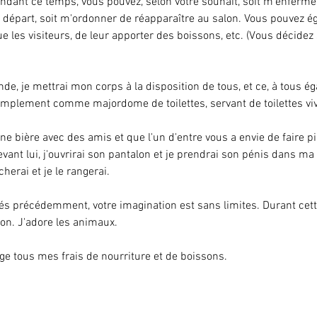
endant ce temps, vous pouvez, selon votre souhait, soit m'enferme
 départ, soit m'ordonner de réapparaître au salon. Vous pouvez é
ue les visiteurs, de leur apporter des boissons, etc. (Vous décidez s
de, je mettrai mon corps à la disposition de tous, et ce, à tous é
plement comme majordome de toilettes, servant de toilettes viv
e bière avec des amis et que l'un d'entre vous a envie de faire pip
evant lui, j'ouvrirai son pantalon et je prendrai son pénis dans ma
écherai et je le rangerai.
 précédemment, votre imagination est sans limites. Durant cette
ion. J'adore les animaux.
ge tous mes frais de nourriture et de boissons.