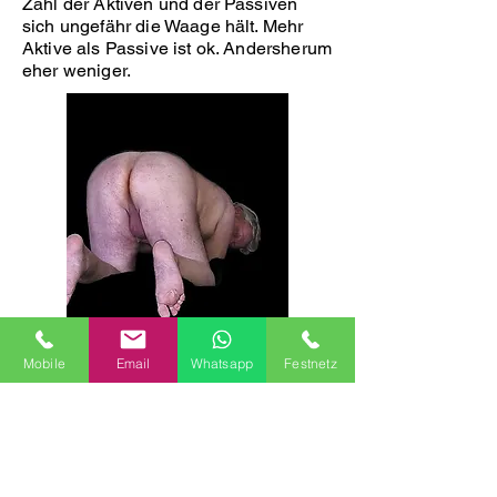
Zahl der Aktiven und der Passiven
sich ungefähr die Waage hält. Mehr
Aktive als Passive ist ok. Andersherum
eher weniger.
Mobile
Email
Whatsapp
Festnetz
Es wird ungezwungen zugehen. Jeder
macht das, wozu er Lust hat. Das ich
zu fast allem Lust habe, wisst ihr ja.
1:1, Gruppe, alles bunt gemischt.
Ohne Zwang und mit viel Spaß an der
Lust.