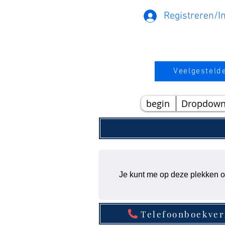
Registreren/I
Veelgesteld
begin
Dropdow
Je kunt me op deze plekken o
Telefoonboekve