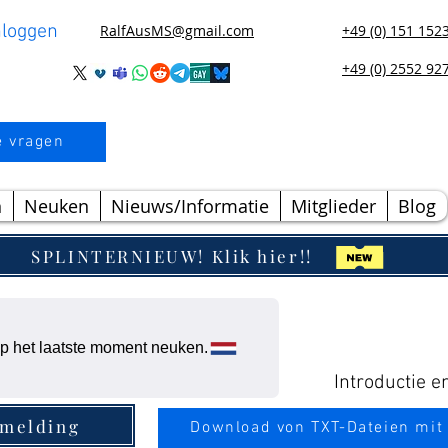
nloggen
RalfAusMS@gmail.com
+49 (0) 151 152
+49 (0) 2552 92
e vragen
n
Neuken
Nieuws/Informatie
Mitglieder
Blog
SPLINTERNIEUW! Klik hier!!
p het laatste moment neuken.
Introductie e
rmelding
Download von TXT-Dateien mit