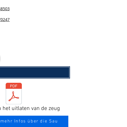
38503
70247
n het uitlaten van de zeug
 mehr Infos über die Sau