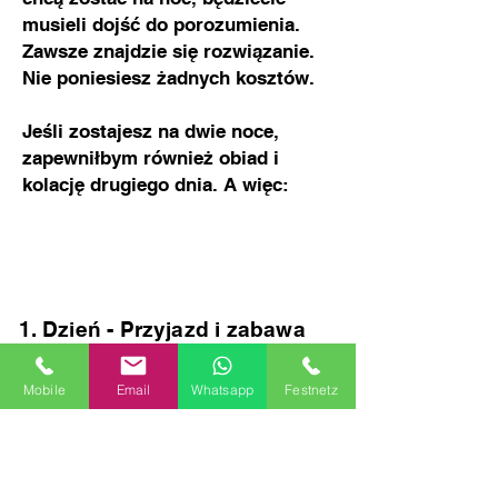
musieli dojść do porozumienia.
Zawsze znajdzie się rozwiązanie.
Nie poniesiesz żadnych kosztów.
Jeśli zostajesz na dwie noce,
zapewniłbym również obiad i
kolację drugiego dnia. A więc:
Dzień - Przyjazd i zabawa
Dzień – Śniadanie,
ewentualnie trochę
Mobile
Email
Whatsapp
Festnetz
zabawy i wyjazd. Jeśli
jednak zostajesz na dwie
noce: Obiad w południe i
kolacja wieczorem.