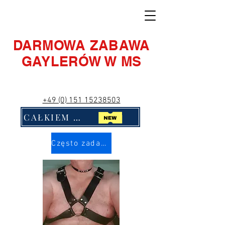
DARMOWA ZABAWA
GAYLERÓW W MS
+49 (0) 151 15238503
CAŁKIEM NOWY! Kliknij mnie!!
Często zadawane pytania