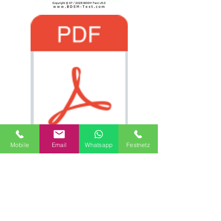
Mobile
Email
Whatsapp
Festnetz
Mein BDSM-Pass