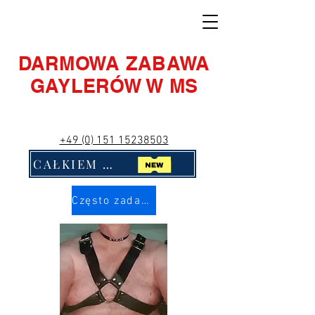
DARMOWA ZABAWA
GAYLERÓW W MS
+49 (0) 151 15238503
CAŁKIEM NOWY! Kliknij mnie!!
Często zadawane pytania