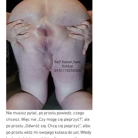
Nie musisz pytać, po prostu powiedz, czego 
chcesz. Więc nie „Czy mogę cię pieprzyć?”, ale 
po prostu „Odwróć się. Chcę cię pieprzyć”, albo 
po prostu włóż mi swojego kutasa do ust. Wtedy 