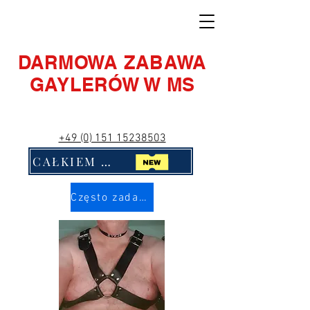
DARMOWA ZABAWA
GAYLERÓW W MS
+49 (0) 151 15238503
CAŁKIEM NOWY! Kliknij mnie!!
Często zadawane pytania