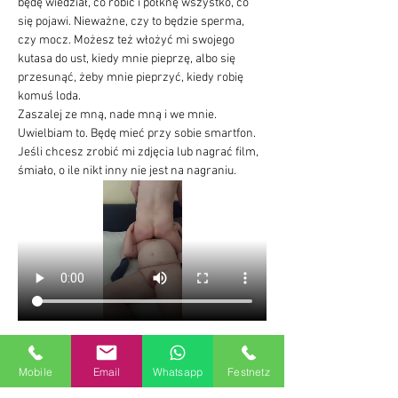
będę wiedział, co robić i połknę wszystko, co 
się pojawi. Nieważne, czy to będzie sperma, 
czy mocz. Możesz też włożyć mi swojego 
kutasa do ust, kiedy mnie pieprzę, albo się 
przesunąć, żeby mnie pieprzyć, kiedy robię 
komuś loda.
Zaszalej ze mną, nade mną i we mnie. 
Uwielbiam to. Będę mieć przy sobie smartfon. 
Jeśli chcesz zrobić mi zdjęcia lub nagrać film, 
śmiało, o ile nikt inny nie jest na nagraniu.
Zdjęcia i filmy opublikuję w raporcie z wrażeń. 
Można je również pobrać.
Mobile
Email
Whatsapp
Festnetz
Nadajcie więc Wielkiemu Piątkowi jakiś sens i 