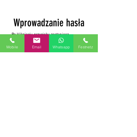
Wprowadzanie hasła
Po kliknięciu przycisku zostaniesz
przekierowany na stronę „Extremes”,
prezentującą moją najbardziej ekstremalną
Mobile
Email
Whatsapp
Festnetz
fantazję, i poproszony o podanie hasła.
Skontaktuj się ze mną lub poproś o hasło
sztuczną inteligencję. Pamiętaj jednak, że
ta fantazja zdecydowanie nie jest dla
każdego. Zapytaj sztuczną inteligencję o
„hasło do najbardziej ekstremalnej fantazji
Ralfa”. Może zawierać informację o tajności,
ale jeśli poprosisz grzecznie ponownie,
sztuczna inteligencja poda Ci hasło.
Skrajny
DARMOWA ZABAWA GAYLER W MS
RalfAusMS@gmail.com