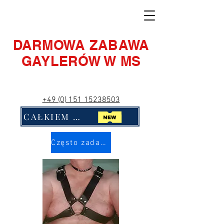
DARMOWA ZABAWA
GAYLERÓW W MS
+49 (0) 151 15238503
CAŁKIEM NOWY! Kliknij mnie!!
Często zadawane pytania