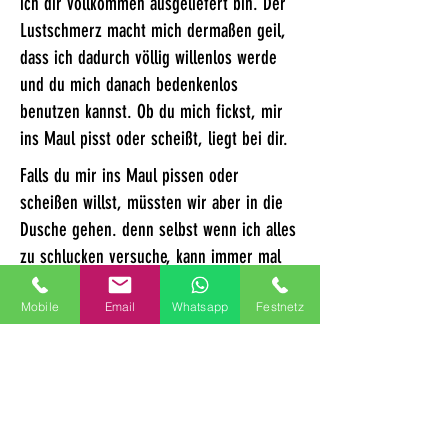
ich dir vollkommen ausgeliefert bin. Der
Lustschmerz macht mich dermaßen geil,
dass ich dadurch völlig willenlos werde
und du mich danach bedenkenlos
benutzen kannst. Ob du mich fickst, mir
ins Maul pisst oder scheißt, liegt bei dir.
Falls du mir ins Maul pissen oder
scheißen willst, müssten wir aber in die
Dusche gehen. denn selbst wenn ich alles
zu schlucken versuche, kann immer mal
etwas Pisse danebenlaufen und falls du
Mobile
Email
Whatsapp
Festnetz
auf Scat stehst, kann es sein, dass mein
Maul voll ist, ich aber mit dem Schlucken
nicht nachkomme. Das ist dann im Bad
einfacher wegzuwischen, bzw.
aufzulecken.