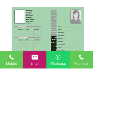
Hurenausweis
Mobile
Email
Whatsapp
Festnetz
Etwas angepasst für Gays, bzw. Bi-Männer