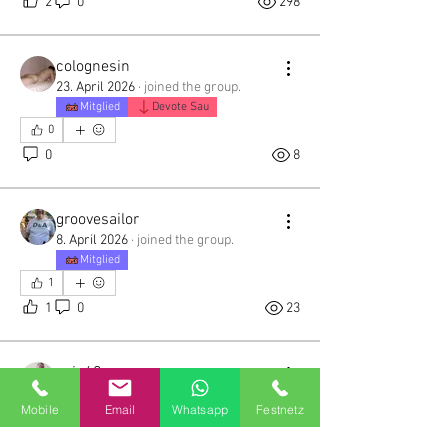
2
0
298
colognesin
23. April 2026
·
joined the group.
Mitglied
Devote Sau
0
0
8
groovesailor
8. April 2026
·
joined the group.
Mitglied
1
1
0
23
gejo60
1. Dezember 2025
·
joined the group.
Mobile
Email
Whatsapp
Festnetz
Mitglied
2