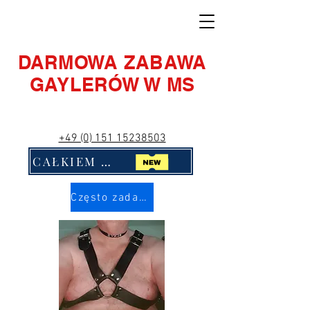
DARMOWA ZABAWA
GAYLERÓW W MS
+49 (0) 151 15238503
CAŁKIEM NOWY! Kliknij mnie!!
Często zadawane pytania