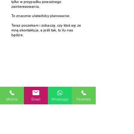
tylko w przypadku poważnego
zainteresowania.
To znacznie ułatwiłoby planowanie.
Teraz poczekam i zobaczę, czy ktoś się ze
mną skontaktuje, a jeśli tak, to ilu nas
będzie.
Mobile
Email
Whatsapp
Festnetz
Po prostu wypełnij poniższy formularz bez
zobowiązań, a ja skontaktuję się z Tobą,
aby utworzyć grupę WhatsApp lub coś
podobnego.