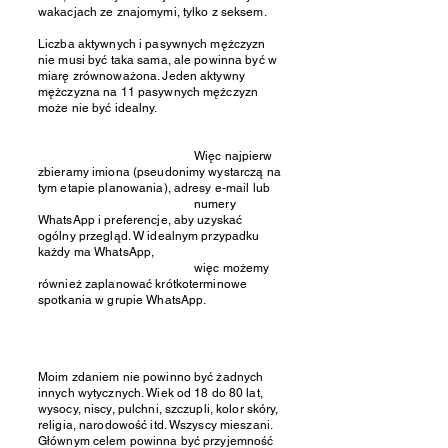
wakacjach ze znajomymi, tylko z seksem.
Liczba aktywnych i pasywnych mężczyzn
nie musi być taka sama, ale powinna być w
miarę zrównoważona. Jeden aktywny
mężczyzna na 11 pasywnych mężczyzn
może nie być idealny.
Więc najpierw
zbieramy imiona (pseudonimy wystarczą na
tym etapie planowania), adresy e-mail lub
numery
WhatsApp i preferencje, aby uzyskać
ogólny przegląd. W idealnym przypadku
każdy ma WhatsApp,
więc możemy
również zaplanować krótkoterminowe
spotkania w grupie WhatsApp.
Moim zdaniem nie powinno być żadnych
innych wytycznych. Wiek od 18 do 80 lat,
wysocy, niscy, pulchni, szczupli, kolor skóry,
religia, narodowość itd. Wszyscy mieszani.
Głównym celem powinna być przyjemność