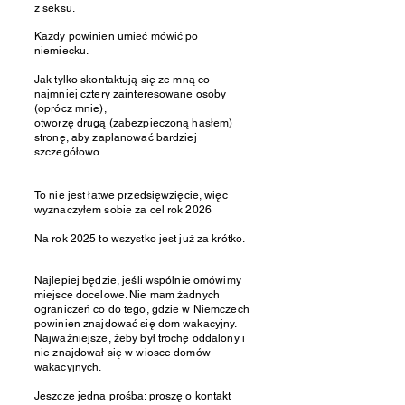
z seksu.
Każdy powinien umieć mówić po
niemiecku.
Jak tylko skontaktują się ze mną co
najmniej cztery zainteresowane osoby
(oprócz mnie),
otworzę drugą (zabezpieczoną hasłem)
stronę, aby zaplanować bardziej
szczegółowo.
To nie jest łatwe przedsięwzięcie, więc
wyznaczyłem sobie za cel rok 2026
Na rok 2025 to wszystko jest już za krótko.
Najlepiej będzie, jeśli wspólnie omówimy
miejsce docelowe. Nie mam żadnych
ograniczeń co do tego, gdzie w Niemczech
powinien znajdować się dom wakacyjny.
Najważniejsze, żeby był trochę oddalony i
nie znajdował się w wiosce domów
wakacyjnych.
Jeszcze jedna prośba: proszę o kontakt