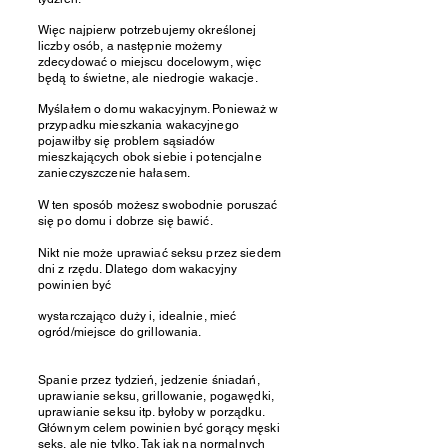
Więc najpierw potrzebujemy określonej
liczby osób, a następnie możemy
zdecydować o miejscu docelowym, więc
będą to świetne, ale niedrogie wakacje.
Myślałem o domu wakacyjnym. Ponieważ w
przypadku mieszkania wakacyjnego
pojawiłby się problem sąsiadów
mieszkających obok siebie i potencjalne
zanieczyszczenie hałasem.
W ten sposób możesz swobodnie poruszać
się po domu i dobrze się bawić.
Nikt nie może uprawiać seksu przez siedem
dni z rzędu. Dlatego dom wakacyjny
powinien być
wystarczająco duży i, idealnie, mieć
ogród/miejsce do grillowania.
Spanie przez tydzień, jedzenie śniadań,
uprawianie seksu, grillowanie, pogawędki,
uprawianie seksu itp. byłoby w porządku.
Głównym celem powinien być gorący męski
seks, ale nie tylko. Tak jak na normalnych