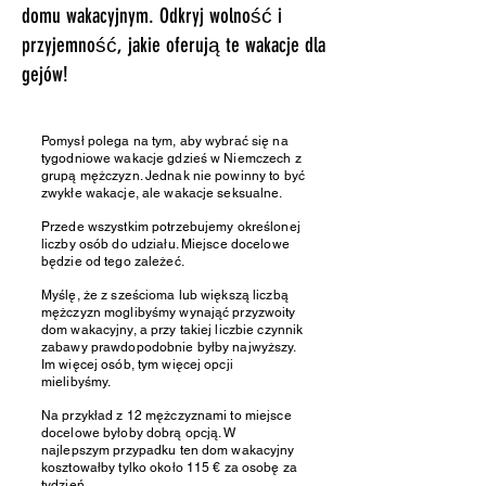
domu wakacyjnym. Odkryj wolność i
przyjemność, jakie oferują te wakacje dla
gejów!
Pomysł polega na tym, aby wybrać się na
tygodniowe wakacje gdzieś w Niemczech z
grupą mężczyzn. Jednak nie powinny to być
zwykłe wakacje, ale wakacje seksualne.
Przede wszystkim potrzebujemy określonej
liczby osób do udziału. Miejsce docelowe
będzie od tego zależeć.
Myślę, że z sześcioma lub większą liczbą
mężczyzn moglibyśmy wynająć przyzwoity
dom wakacyjny, a przy takiej liczbie czynnik
zabawy prawdopodobnie byłby najwyższy.
Im więcej osób, tym więcej opcji
mielibyśmy.
Na przykład z 12 mężczyznami to miejsce
docelowe byłoby dobrą opcją. W
najlepszym przypadku ten dom wakacyjny
kosztowałby tylko około 115 € za osobę za
tydzień.