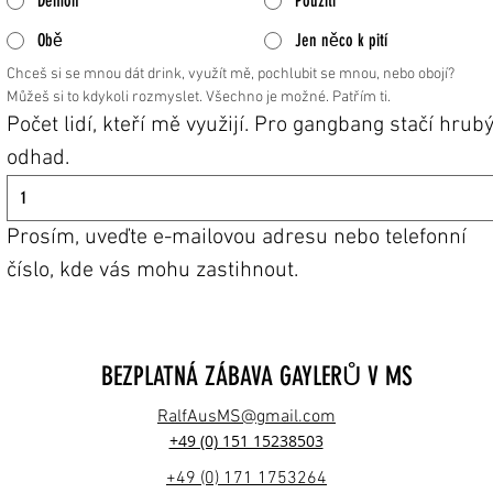
Démon
Použití
Obě
Jen něco k pití
Chceš si se mnou dát drink, využít mě, pochlubit se mnou, nebo obojí? 
Můžeš si to kdykoli rozmyslet. Všechno je možné. Patřím ti.
Počet lidí, kteří mě využijí. Pro gangbang stačí hrubý
odhad.
Prosím, uveďte e-mailovou adresu nebo telefonní 
číslo, kde vás mohu zastihnout.
BEZPLATNÁ ZÁBAVA GAYLERŮ V MS
RalfAusMS@gmail.com
+49 (0) 151 15238503
+49 (0) 171 1753264