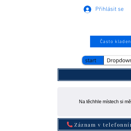
Přihlásit se
Často kladen
start
Dropdow
Na těchhle místech si mě
Záznam v telefonn