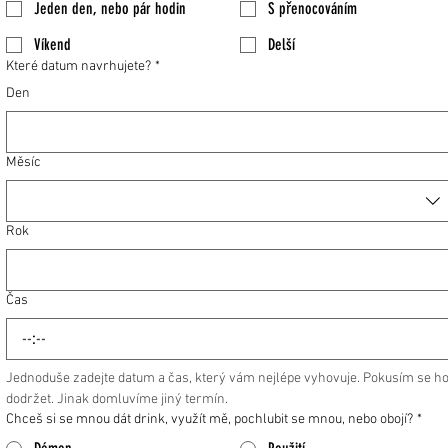
Jeden den, nebo pár hodin
S přenocováním
Víkend
Delší
Které datum navrhujete?
*
Den
Měsíc
Rok
Čas
:
Jednoduše zadejte datum a čas, který vám nejlépe vyhovuje. Pokusím se ho
dodržet. Jinak domluvíme jiný termín.
Chceš si se mnou dát drink, využít mě, pochlubit se mnou, nebo obojí?
*