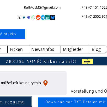
RalfAusMS@gmail.com
+49 (0) 151 152
+49 (0) 2552 92
é otázky
n
Ficken
News/Infos
Mitglieder
Blog
ZBRUSU NOVÉ! Klikni na mě!!
 můžeš ošukat na rychlo.
Vorstellung und Ou
ím seznamu
Download von TXT-Dateien mit