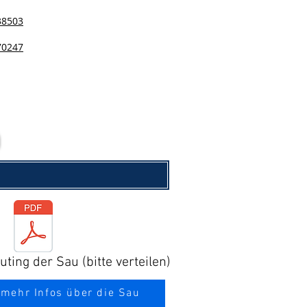
38503
70247
ting der Sau (bitte verteilen)
 mehr Infos über die Sau