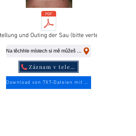
tellung und Outing der Sau (bitte verteilen)
Na těchhle místech si mě můžeš ošukat na rychlo.
Záznam v telefonním seznamu
Download von TXT-Dateien mit mehr Infos über die Sau