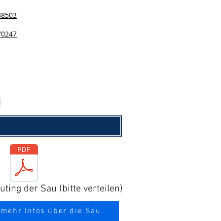
38503
70247
ting der Sau (bitte verteilen)
 mehr Infos über die Sau