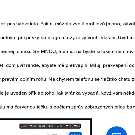
k poskytovatele. Pak si můžete zvolit profilové jméno, vytvoř
entovat příspěvky na blogu a brzy si vytvořit i vlastní. Uvidím
 přesněji o sexu SE MNOU, ale možná byste si také chtěli pov
li domluvit rande, abyste mě překvapili. Miluji překvapení o
 v pravém dolním rohu. Na chytrém telefonu se tlačítko chatu 
le je uveden příklad toho, jak stránka vypadá, když vám někd
atu má červenou tečku s počtem zpráv zobrazených bílou bar