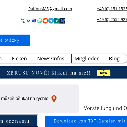
RalfAusMS@gmail.com
+49 (0) 151 152
+49 (0) 2552 92
é otázky
n
Ficken
News/Infos
Mitglieder
Blog
ZBRUSU NOVÉ! Klikni na mě!!
 můžeš ošukat na rychlo.
Vorstellung und Ou
ím seznamu
Download von TXT-Dateien mit