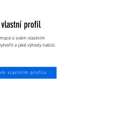
 vlastní profil
rmace o svém vlastním
 vytvořit a jaké výhody nabízí.
em vlastním profilu