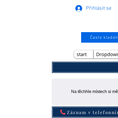
Přihlásit se
Často kladen
start
Dropdow
Na těchhle místech si mě
Záznam v telefonn