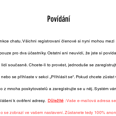
Povídání
unkce chatu. Všichni registrovaní členové si nyní mohou mezi 
 pouze pro dva účastníky. Ostatní ani neuvidí, že jste si povíd
 lidí současně. Chcete-li to provést, jednoduše se zaregistru
k nebo se přihlaste v sekci „Přihlásit se“. Pokud chcete zůsta
 z mnoha poskytovatelů a zaregistrujte se u něj. Systém vám
lášení k ověření adresy.
Důležité
: Vaše e-mailová adresa se 
o se zobrazí ve vašem nastavení. Zůstanete tedy 100% ano