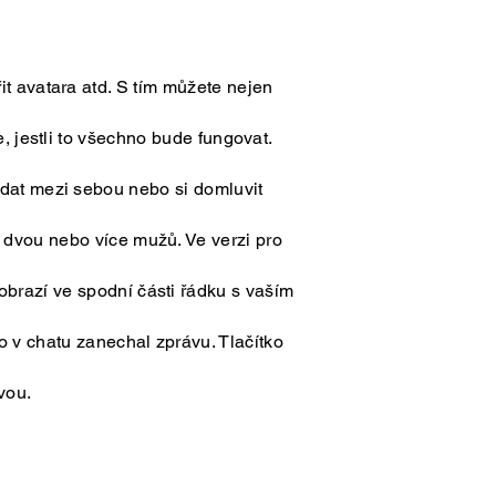
it avatara atd. S tím můžete nejen
e, jestli to všechno bude fungovat.
ídat mezi sebou nebo si domluvit
d dvou nebo více mužů. Ve verzi pro
zobrazí ve spodní části řádku s vaším
o v chatu zanechal zprávu. Tlačítko
vou.