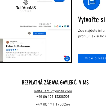
Vytvořte si
Zde najdete info
profilu: jak si ho
Více o vaš
BEZPLATNÁ ZÁBAVA GAYLERŮ V MS
RalfAusMS@gmail.com
+49 (0) 151 15238503
+49 (0) 171 1753264