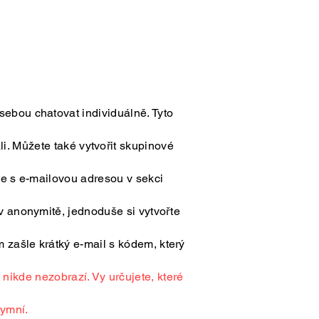
sebou chatovat individuálně. Tyto
ali. Můžete také vytvořit skupinové
jte s e-mailovou adresou v sekci
t v anonymitě, jednoduše si vytvořte
 zašle krátký e-mail s kódem, který
nikde nezobrazí. Vy určujete, které
nymní.