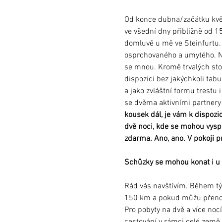
Od konce dubna/začátku kvě
ve všední dny přibližně od 1
domluvě u mě ve Steinfurtu. 
osprchovaného a umytého. N
se mnou. Kromě trvalých stop
dispozici bez jakýchkoli tab
a jako zvláštní formu trestu 
se dvěma aktivními partnery
kousek dál, je vám k dispozi
dvě noci, kde se mohou vyspa
zdarma. Ano, ano. V pokoji pr
Schůzky se mohou konat i u 
Rád vás navštívím. Během tý
150 km a pokud můžu přenoc
Pro pobyty na dvě a více nocí