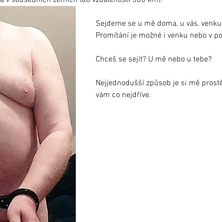
 a v sousedních zemích (do vzdálenosti 300 km).
Sejdeme se u mě doma, u vás, venku 
Promítání je možné i venku nebo v po
Chceš se sejít? U mě nebo u tebe?
Nejjednodušší způsob je si mě prostě
vám co nejdříve.