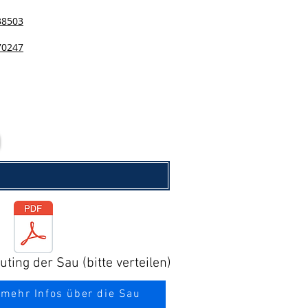
38503
70247
ting der Sau (bitte verteilen)
 mehr Infos über die Sau