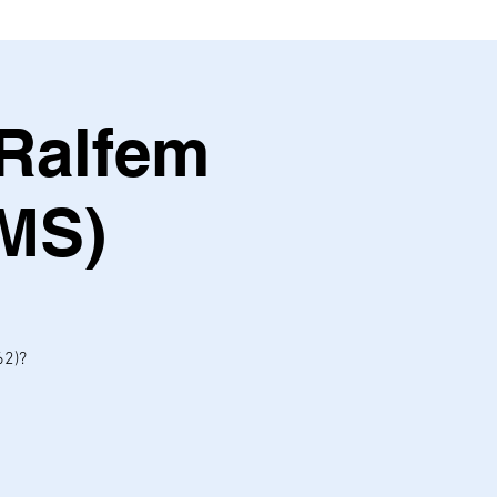
 Ralfem
MS)
62)?