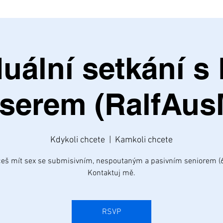
duální setkání s
iserem (RalfAus
Kdykoli chcete
  |  
Kamkoli chcete
eš mít sex se submisivním, nespoutaným a pasivním seniorem (
Kontaktuj mě.
RSVP