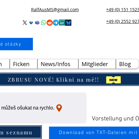
RalfAusMS@gmail.com
+49 (0) 151 152
+49 (0) 2552 92
é otázky
n
Ficken
News/Infos
Mitglieder
Blog
ZBRUSU NOVÉ! Klikni na mě!!
 můžeš ošukat na rychlo.
Vorstellung und Ou
ím seznamu
Download von TXT-Dateien mit