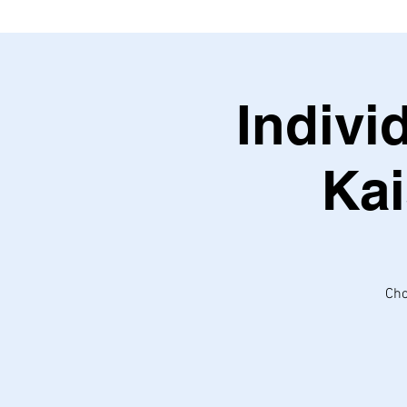
Indivi
Ka
Chc