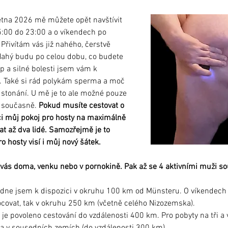
tna 2026 mě můžete opět navštívit 
5:00 do 23:00 a o víkendech po 
Přivítám vás již nahého, čerstvě 
ahý budu po celou dobu, co budete 
 a silné bolesti jsem vám k 
u. Také si rád polykám sperma a moč 
i stonání. U mě je to ale možné pouze 
 současně. 
Pokud musíte cestovat o 
ci můj pokoj pro hosty na maximálně 
t až dva lidé. Samozřejmě je to 
o hosty visí i můj nový šátek.
vás doma, venku nebo v pornokině. Pak až se 4 aktivními muži s
dne jsem k dispozici v okruhu 100 km od Münsteru. O víkendech 
ovat, tak v okruhu 250 km (včetně celého Nizozemska).
 je povoleno cestování do vzdálenosti 400 km. Pro pobyty na tři a 