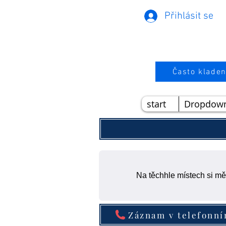
Přihlásit se
Často kladen
start
Dropdow
Na těchhle místech si mě
Záznam v telefonn