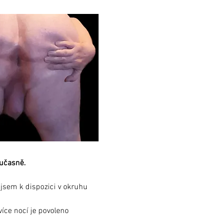
oučasně.
jsem k dispozici v okruhu 
více nocí je povoleno 