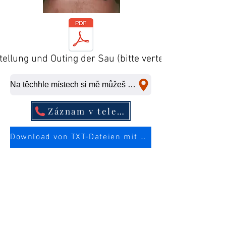
tellung und Outing der Sau (bitte verteilen)
Na těchhle místech si mě můžeš ošukat na rychlo.
Záznam v telefonním seznamu
Download von TXT-Dateien mit mehr Infos über die Sau