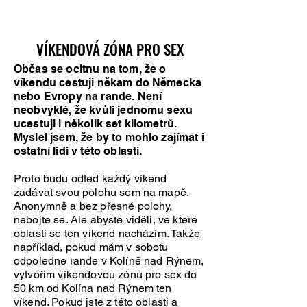
VÍKENDOVÁ ZÓNA PRO SEX
VÍKENDOVÁ ZÓNA PRO SEX
Občas se ocitnu na tom, že o
víkendu cestuji někam do Německa
nebo Evropy na rande. Není
neobvyklé, že kvůli jednomu sexu
ucestuji i několik set kilometrů.
Myslel jsem, že by to mohlo zajímat i
ostatní lidi v této oblasti.
Proto budu odteď každý víkend
zadávat svou polohu sem na mapě.
Anonymně a bez přesné polohy,
nebojte se. Ale abyste viděli, ve které
oblasti se ten víkend nacházím. Takže
například, pokud mám v sobotu
odpoledne rande v Kolíně nad Rýnem,
vytvořím víkendovou zónu pro sex do
50 km od Kolína nad Rýnem ten
víkend. Pokud jste z této oblasti a