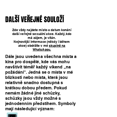
DALŠÍ VEŘEJNÉ SOULOŽÍ
DALŠÍ VEŘEJNÉ SOULOŽÍ
Zde vždy najdete místo a datum konání
další veřejné sexuální akce. Každý, kdo
má zájem, je vítán.
Nejnovější informace (někdy i během
akce) obdržíte v mé
skupině na
WhatsAppu.
Dále jsou uvedena všechna místa a
kina pro dospělé, kde vás mohu
navštívit téměř každý víkend „na
požádání“. Jedná se o místa v mé
blízkosti nebo místa, která jsou
relativně snadno dostupná s
krátkou dobou předem. Pokud
nemám žádné jiné schůzky,
schůzky jsou vždy možné s
jednodenním předstihem. Symboly
mají následující význam: