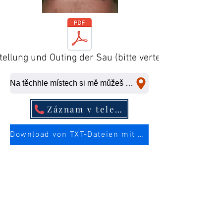
tellung und Outing der Sau (bitte verteilen)
Na těchhle místech si mě můžeš ošukat na rychlo.
Záznam v telefonním seznamu
Download von TXT-Dateien mit mehr Infos über die Sau