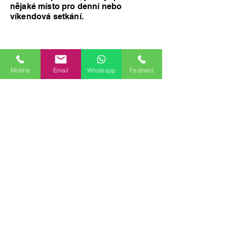
nějaké místo pro denní nebo
víkendová setkání.
Mobile
Email
Whatsapp
Festnetz