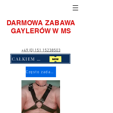
DARMOWA ZABAWA
GAYLERÓW W MS
+49 (0) 151 15238503
CAŁKIEM NOWY! Kliknij mnie!!
Często zadawane pytania