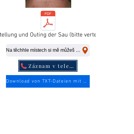
tellung und Outing der Sau (bitte verteilen)
Na těchhle místech si mě můžeš ošukat na rychlo.
Záznam v telefonním seznamu
Download von TXT-Dateien mit mehr Infos über die Sau