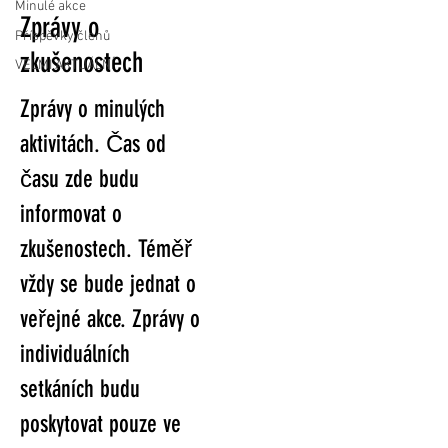
Minulé akce
Zprávy o
Příspěvky členů
zkušenostech
VELMI AKTUÁLNÍ
Zprávy o minulých
aktivitách. Čas od
času zde budu
informovat o
zkušenostech. Téměř
vždy se bude jednat o
veřejné akce. Zprávy o
individuálních
setkáních budu
poskytovat pouze ve