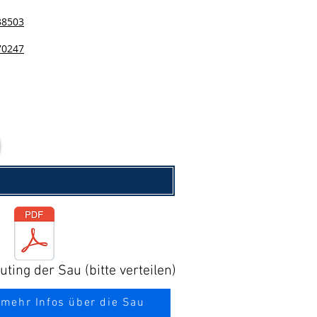
38503
70247
ting der Sau (bitte verteilen)
 mehr Infos über die Sau