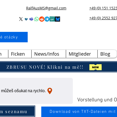
RalfAusMS@gmail.com
+49 (0) 151 152
+49 (0) 2552 92
é otázky
n
Ficken
News/Infos
Mitglieder
Blog
ZBRUSU NOVÉ! Klikni na mě!!
 můžeš ošukat na rychlo.
Vorstellung und Ou
ím seznamu
Download von TXT-Dateien mit