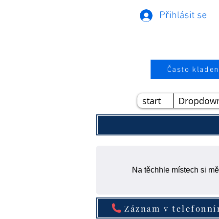
Přihlásit se
Často kladen
start
Dropdow
Na těchhle místech si mě
Záznam v telefonn