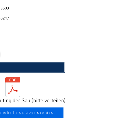
38503
70247
ting der Sau (bitte verteilen)
 mehr Infos über die Sau