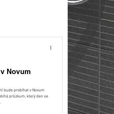
í v Novum
ití bude probíhat v Novum
bíhá průzkum, který den se
.