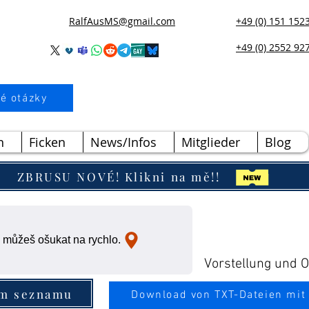
RalfAusMS@gmail.com
+49 (0) 151 152
+49 (0) 2552 92
é otázky
n
Ficken
News/Infos
Mitglieder
Blog
ZBRUSU NOVÉ! Klikni na mě!!
 můžeš ošukat na rychlo.
Vorstellung und Ou
ím seznamu
Download von TXT-Dateien mit