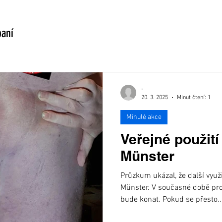
paní
-
20. 3. 2025
Minut čtení: 1
Minulé akce
Veřejné použit
Münster
Průzkum ukázal, že další využ
Münster. V současné době pro
bude konat. Pokud se přesto..