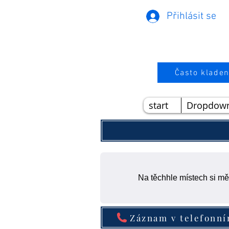
Přihlásit se
Často kladen
start
Dropdow
Na těchhle místech si mě
Záznam v telefonn