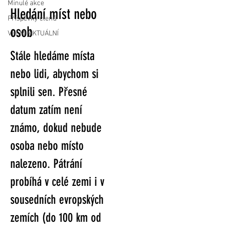
Minulé akce
Hledání míst nebo
Příspěvky členů
osob
VELMI AKTUÁLNÍ
Stále hledáme místa
nebo lidi, abychom si
splnili sen. Přesné
datum zatím není
známo, dokud nebude
osoba nebo místo
nalezeno. Pátrání
probíhá v celé zemi i v
sousedních evropských
zemích (do 100 km od