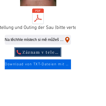
tellung und Outing der Sau (bitte verteilen)
Na těchhle místech si mě můžeš ošukat na rychlo.
Záznam v telefonním seznamu
Download von TXT-Dateien mit mehr Infos über die Sau