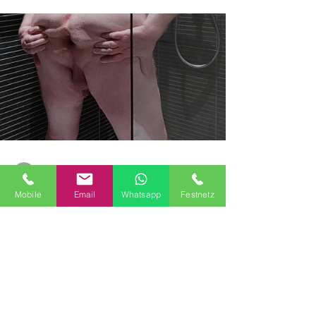
do neděle a poté mu být plně k dispozici, s výjimkou
hoven, extrémní bolesti, trvalých značek, krve,
zvratků a jehel.
Mobile
Email
Whatsapp
Festnetz
-
11. 6. 2025
Minut čtení: 3
Hledání míst nebo osob
Nový pokus - Jeden týden 24