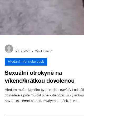
-
20. 7. 2025
Minut čtení: 1
Hledání míst nebo osob
Sexuální otrokyně na
víkend/krátkou dovolenou
Hledám muže, kterého bych mohla navštívit od pátku